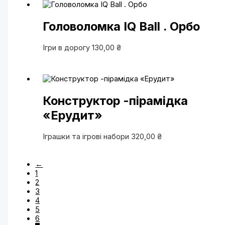
Головоломка IQ Ball . Орбо
Ігри в дорогу
130,00
₴
Конструктор -пірамідка
«Ерудит»
Іграшки та ігрові набори
320,00
₴
←
1
2
3
4
5
6