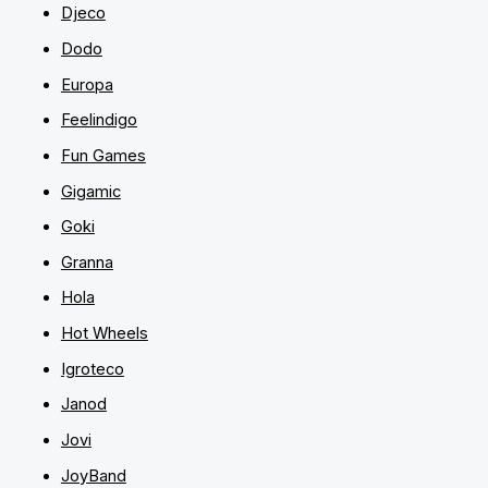
Djeco
Dodo
Europa
Feelindigo
Fun Games
Gigamic
Goki
Granna
Hola
Hot Wheels
Igroteco
Janod
Jovi
JoyBand