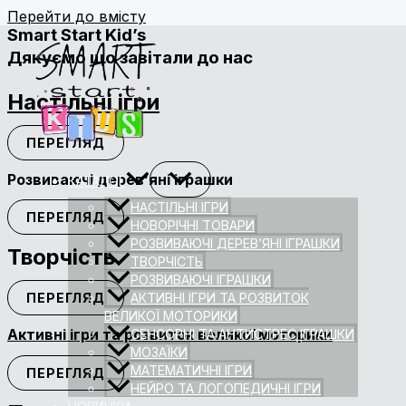
Перейти до вмісту
Smart Start Kid’s
Дякуємо що завітали до нас
Настільні ігри
ПЕРЕГЛЯД
Розвиваючі дерев’яні іграшки
КАТАЛОГ
НАСТІЛЬНІ ІГРИ
ПЕРЕГЛЯД
НОВОРІЧНІ ТОВАРИ
РОЗВИВАЮЧІ ДЕРЕВ’ЯНІ ІГРАШКИ
Творчість
ТВОРЧІСТЬ
РОЗВИВАЮЧІ ІГРАШКИ
ПЕРЕГЛЯД
АКТИВНІ ІГРИ ТА РОЗВИТОК
ВЕЛИКОЇ МОТОРИКИ
Активні ігри та розвиток великої моторики
СЕНСОРНІ ТА АНТИСТРЕС ІГРАШКИ
МОЗАЇКИ
МАТЕМАТИЧНІ ІГРИ
ПЕРЕГЛЯД
НЕЙРО ТА ЛОГОПЕДИЧНІ ІГРИ