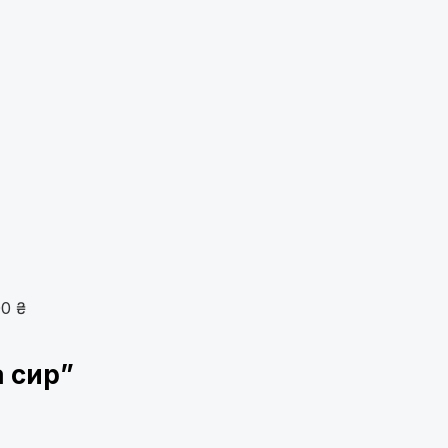
00
₴
 сир”