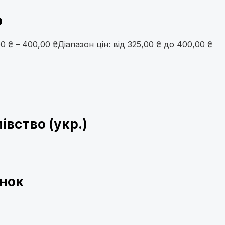
р
00
₴
–
400,00
₴
Діапазон цін: від 325,00 ₴ до 400,00 ₴
вство (укр.)
унок