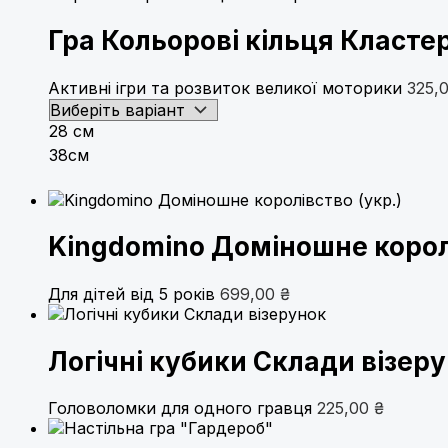
Гра Кольорові кільця Класте
Активні ігри та розвиток великої моторики
325,
28 см
38см
Kingdomino Доміношне королі
Для дітей від 5 років
699,00
₴
Логічні кубики Склади візер
Головоломки для одного гравця
225,00
₴