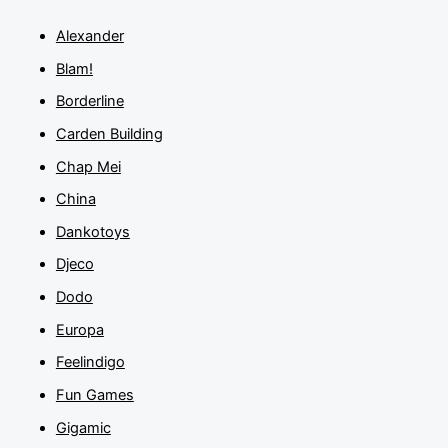
Alexander
Blam!
Borderline
Carden Building
Chap Mei
China
Dankotoys
Djeco
Dodo
Europa
Feelindigo
Fun Games
Gigamic