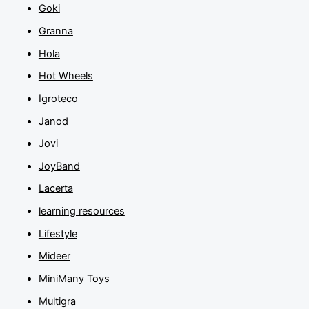
Goki
Granna
Hola
Hot Wheels
Igroteco
Janod
Jovi
JoyBand
Lacerta
learning resources
Lifestyle
Mideer
MiniMany Toys
Multigra