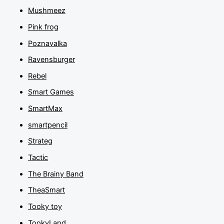
Mushmeez
Pink frog
Poznavalka
Ravensburger
Rebel
Smart Games
SmartMax
smartpencil
Strateg
Tactic
The Brainy Band
TheaSmart
Tooky toy
TookyLand