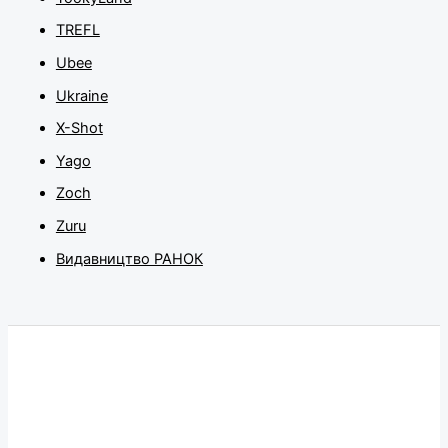
TREFL
Ubee
Ukraine
X-Shot
Yago
Zoch
Zuru
Видавництво РАНОК