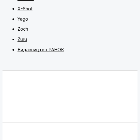
X-Shot
Yago
Zoch
Zuru
Видавництво РАНОК