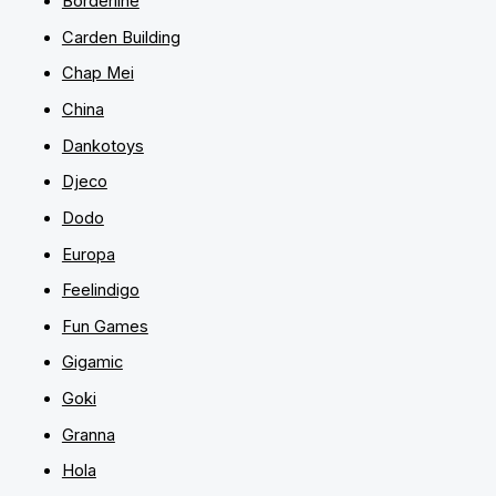
Borderline
Carden Building
Chap Mei
China
Dankotoys
Djeco
Dodo
Europa
Feelindigo
Fun Games
Gigamic
Goki
Granna
Hola