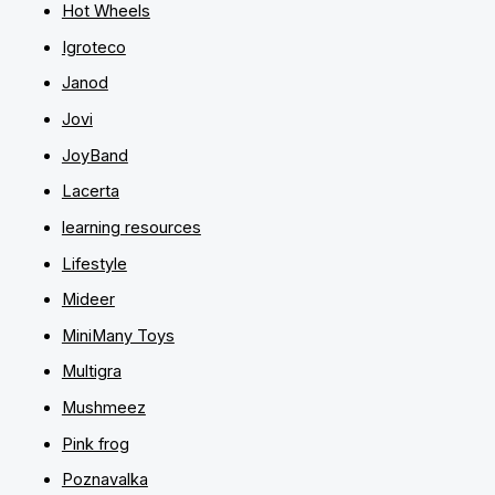
Hot Wheels
Igroteco
Janod
Jovi
JoyBand
Lacerta
learning resources
Lifestyle
Mideer
MiniMany Toys
Multigra
Mushmeez
Pink frog
Poznavalka