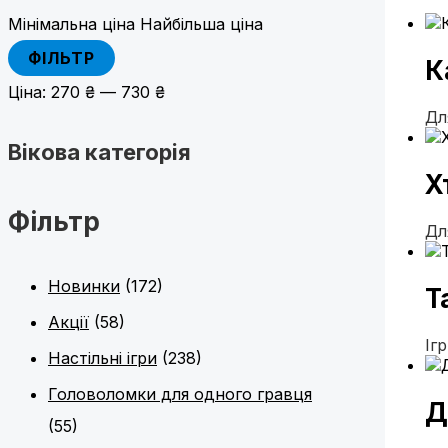
Мінімальна ціна
Найбільша ціна
ФІЛЬТР
К
Ціна:
270 ₴
—
730 ₴
Дл
Вікова категорія
Х
Фільтр
Дл
Новинки
(172)
Т
Акції
(58)
Іг
Настільні ігри
(238)
Головоломки для одного гравця
Д
(55)