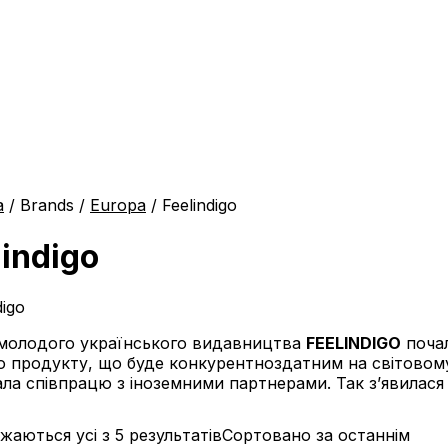
а
/ Brands /
Europa
/ Feelindigo
lindigo
 молодого українського видавництва
FEELINDIGO
почал
о продукту, що буде конкурентноздатним на світовом
ла співпрацю з іноземними партнерами. Так з’явилася
жаються усі з 5 результатів
Сортовано за останнім