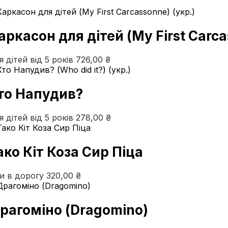
аркасон для дітей (My First Carca
я дітей від 5 років
726,00
₴
то Напудив?
я дітей від 5 років
278,00
₴
ако Кіт Коза Сир Піца
ри в дорогу
320,00
₴
рагоміно (Dragomino)