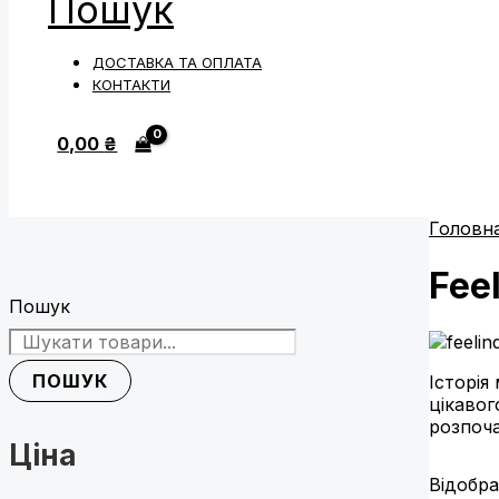
Пошук
ДОСТАВКА ТА ОПЛАТА
КОНТАКТИ
0,00
₴
Головн
Fee
Пошук
ПОШУК
Історія
цікавог
розпоча
Ціна
Відобра