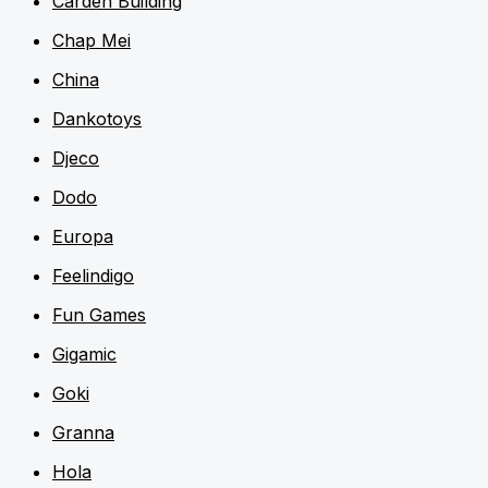
Carden Building
Chap Mei
China
Dankotoys
Djeco
Dodo
Europa
Feelindigo
Fun Games
Gigamic
Goki
Granna
Hola