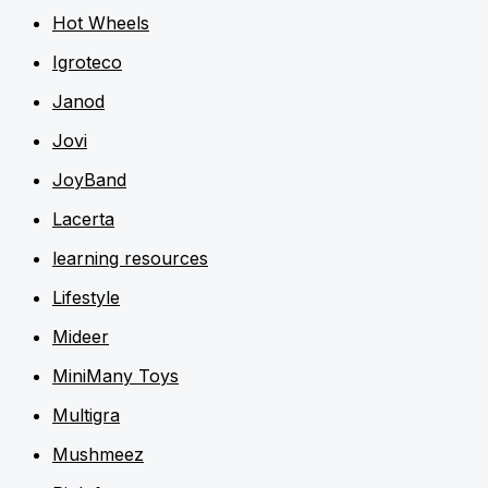
Hot Wheels
Igroteco
Janod
Jovi
JoyBand
Lacerta
learning resources
Lifestyle
Mideer
MiniMany Toys
Multigra
Mushmeez