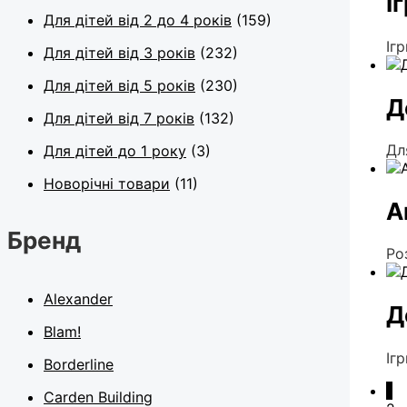
І
Для дітей від 2 до 4 років
(159)
Іг
Для дітей від 3 років
(232)
Для дітей від 5 років
(230)
Д
Для дітей від 7 років
(132)
Дл
Для дітей до 1 року
(3)
Новорічні товари
(11)
А
Бренд
Ро
Alexander
Д
Blam!
Іг
Borderline
1
Carden Building