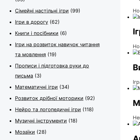
Но
Сімейні настільні ігри
(99)
Ігри в дорогу
(62)
І
Книги і посібники
(6)
Ігри на розвиток навичок читання
Но
та мовлення
(19)
В
Прописи і підготовка руки до
письма
(3)
Іг
Математичні ігри
(34)
Розвиток дрібної моторики
(92)
М
Нейро та логопедичні ігри
(118)
Не
Музичні інструменти
(18)
Мозаїки
(28)
А