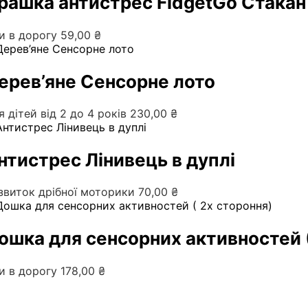
грашка антистрес FidgetGo Стакан
ри в дорогу
59,00
₴
ерев’яне Сенсорне лото
я дітей від 2 до 4 років
230,00
₴
нтистрес Лінивець в дуплі
звиток дрібної моторики
70,00
₴
ошка для сенсорних активностей (
ри в дорогу
178,00
₴