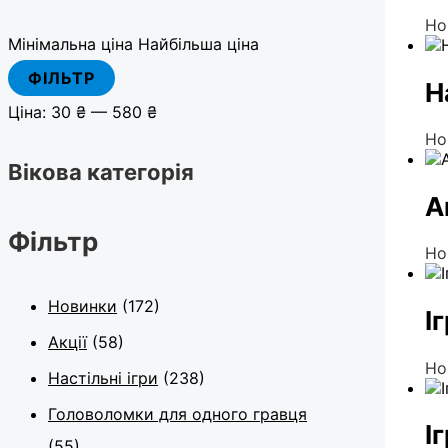
Но
Мінімальна ціна
Найбільша ціна
ФІЛЬТР
Н
Ціна:
30 ₴
—
580 ₴
Но
Вікова категорія
А
Фільтр
Но
Новинки
(172)
І
Акції
(58)
Но
Настільні ігри
(238)
Головоломки для одного гравця
І
(55)