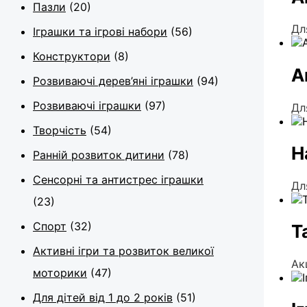
Пазли
(20)
Дл
Іграшки та ігрові набори
(56)
Конструктори
(8)
А
Розвиваючі дерев’яні іграшки
(94)
Розвиваючі іграшки
(97)
Дл
Творчість
(54)
Н
Ранній розвиток дитини
(78)
Сенсорні та антистрес іграшки
Дл
(23)
Спорт
(32)
Т
Активні ігри та розвиток великої
Ак
моторики
(47)
Для дітей від 1 до 2 років
(51)