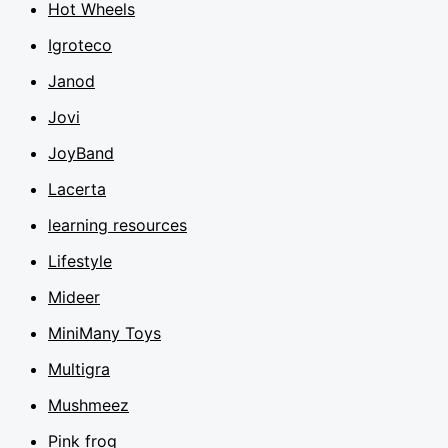
Hot Wheels
Igroteco
Janod
Jovi
JoyBand
Lacerta
learning resources
Lifestyle
Mideer
MiniMany Toys
Multigra
Mushmeez
Pink frog