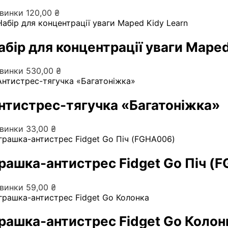
винки
120,00
₴
абір для концентрації уваги Maped
винки
530,00
₴
нтистрес-тягучка «Багатоніжка»
винки
33,00
₴
грашка-антистрес Fidget Go Піч (
винки
59,00
₴
грашка-антистрес Fidget Go Коло