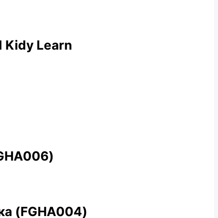
 Kidy Learn
FGHA006)
нка (FGHA004)