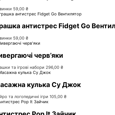
винки
59,00
₴
грашка антистрес Fidget Go Венти
винки
59,00
₴
ивергаючі черв’яки
рашки та ігрові набори
296,00
₴
асажна кулька Су Джок
йро та логопедичні ігри
105,00
₴
нтистрес Pop It Зайчик