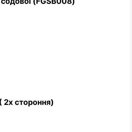
 содової (FGSB008)
 2х стороння)