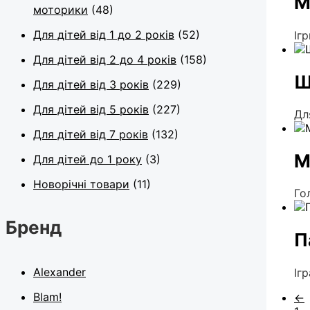
М
моторики
(48)
Для дітей від 1 до 2 років
(52)
Іг
Для дітей від 2 до 4 років
(158)
Щ
Для дітей від 3 років
(229)
Для дітей від 5 років
(227)
Дл
Для дітей від 7 років
(132)
М
Для дітей до 1 року
(3)
Новорічні товари
(11)
Го
Бренд
П
Alexander
Іг
Blam!
←