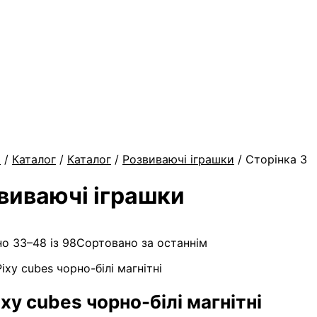
а
/
Каталог
/
Каталог
/
Розвиваючі іграшки
/ Сторінка 3
виваючі іграшки
о 33–48 із 98
Сортовано за останнім
ixy cubes чорно-білі магнітні