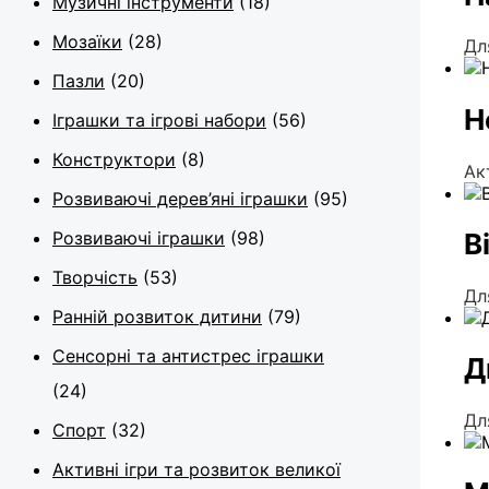
Музичні інструменти
(18)
Мозаїки
(28)
Дл
Пазли
(20)
Н
Іграшки та ігрові набори
(56)
Конструктори
(8)
Ак
Розвиваючі дерев’яні іграшки
(95)
Розвиваючі іграшки
(98)
В
Творчість
(53)
Дл
Ранній розвиток дитини
(79)
Сенсорні та антистрес іграшки
Д
(24)
Дл
Спорт
(32)
Активні ігри та розвиток великої