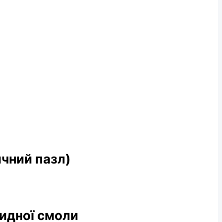
чний пазл)
сидної смоли