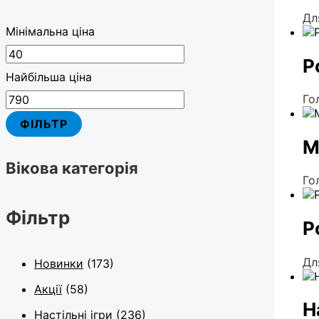
Дл
Мінімальна ціна
Р
Найбільша ціна
Го
ФІЛЬТР
М
Вікова категорія
Го
Фільтр
Р
Дл
Новинки
(173)
Акції
(58)
Н
Настільні ігри
(236)