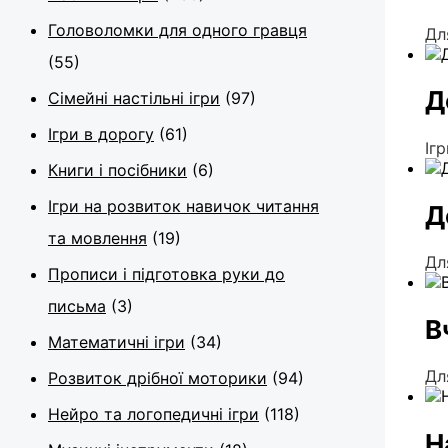
Головоломки для одного гравця
Дл
(55)
Д
Сімейні настільні ігри
(97)
Ігри в дорогу
(61)
Іг
Книги і посібники
(6)
Ігри на розвиток навичок читання
Д
та мовлення
(19)
Дл
Прописи і підготовка руки до
письма
(3)
В
Математичні ігри
(34)
Дл
Розвиток дрібної моторики
(94)
Нейро та логопедичні ігри
(118)
Н