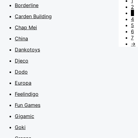
1
Borderline
2
3
Carden Building
4
5
Chap Mei
6
7
China
→
Dankotoys
Djeco
Dodo
Europa
Feelindigo
Fun Games
Gigamic
Goki