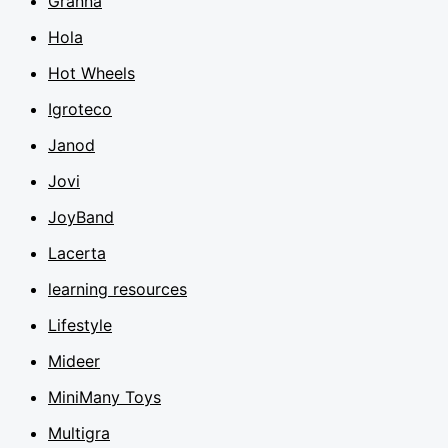
Granna
Hola
Hot Wheels
Igroteco
Janod
Jovi
JoyBand
Lacerta
learning resources
Lifestyle
Mideer
MiniMany Toys
Multigra