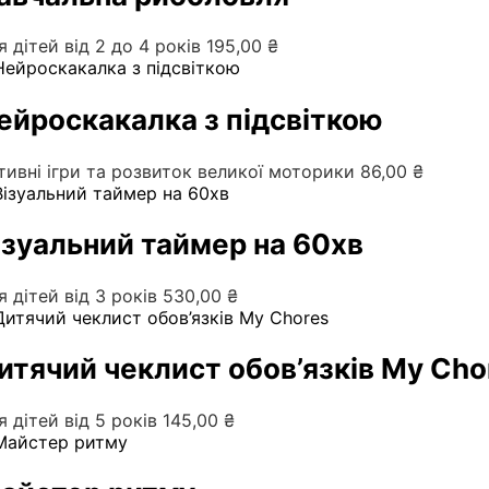
я дітей від 2 до 4 років
195,00
₴
ейроскакалка з підсвіткою
тивні ігри та розвиток великої моторики
86,00
₴
ізуальний таймер на 60хв
я дітей від 3 років
530,00
₴
итячий чеклист обов’язків My Cho
я дітей від 5 років
145,00
₴