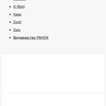
X-Shot
Yago
Zoch
Zuru
Видавництво РАНОК