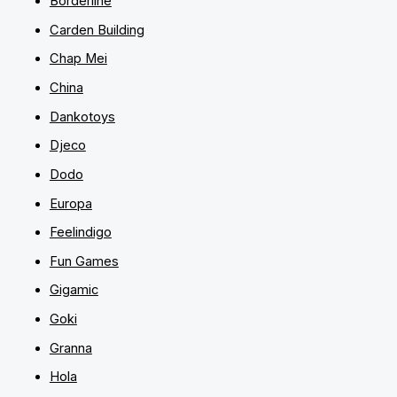
Borderline
Carden Building
Chap Mei
China
Dankotoys
Djeco
Dodo
Europa
Feelindigo
Fun Games
Gigamic
Goki
Granna
Hola