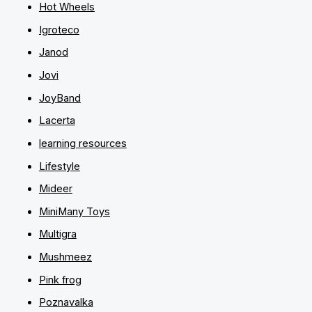
Hot Wheels
Igroteco
Janod
Jovi
JoyBand
Lacerta
learning resources
Lifestyle
Mideer
MiniMany Toys
Multigra
Mushmeez
Pink frog
Poznavalka