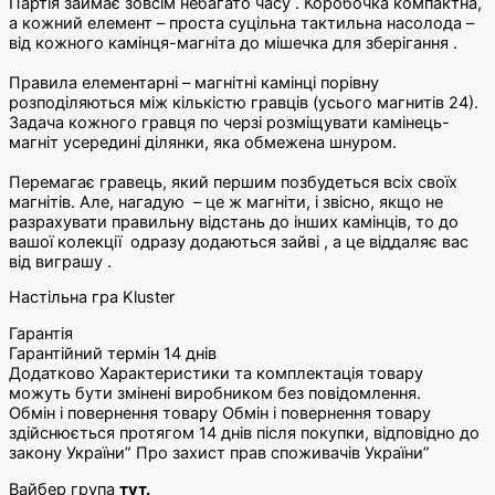
Партія займає зовсім небагато часу . Коробочка компактна,
а кожний елемент – проста суцільна тактильна насолода –
від кожного камінця-магніта до мішечка для зберігання .
⠀
Правила елементарні – магнітні камінці порівну
розподіляються між кількістю гравців (усього магнитів 24).
Задача кожного гравця по черзі розміщувати камінець-
магніт усередині ділянки, яка обмежена шнуром.
⠀
Перемагає гравець, який першим позбудеться всіх своїх
магнітів. Але, нагадую – це ж магніти, і звісно, якщо не
разрахувати правильну відстань до інших камінців, то до
вашої колекції одразу додаються зайві , а це віддаляє вас
від виграшу .
Настільна гра Kluster
Гарантія
Гарантійний термін 14 днів
Додатково Характеристики та комплектація товару
можуть бути змінені виробником без повідомлення.
Обмін і повернення товару Обмін і повернення товару
здійснюється протягом 14 днів після покупки, відповідно до
закону України” Про захист прав споживачів України”
Вайбер група
тут.