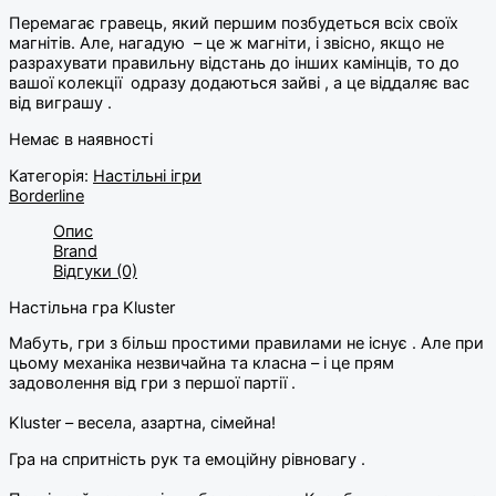
⠀
Перемагає гравець, який першим позбудеться всіх своїх
магнітів. Але, нагадую – це ж магніти, і звісно, якщо не
разрахувати правильну відстань до інших камінців, то до
вашої колекції одразу додаються зайві , а це віддаляє вас
від виграшу .
Немає в наявності
Категорія:
Настільні ігри
Borderline
Опис
Brand
Відгуки (0)
Настільна гра Kluster
Мабуть, гри з більш простими правилами не існує . Але при
цьому механіка незвичайна та класна – і це прям
задоволення від гри з першої партії .
⠀
Kluster – весела, азартна, сімейна!
Гра на спритність рук та емоційну рівновагу .
⠀