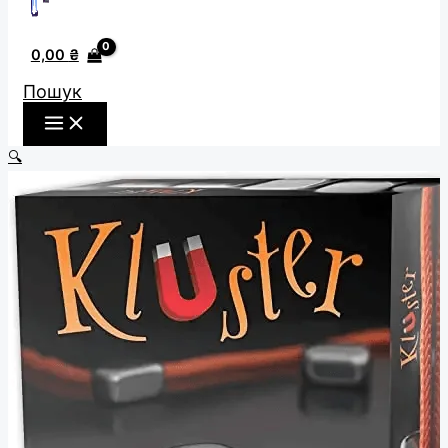
0,00
₴
Пошук
🔍