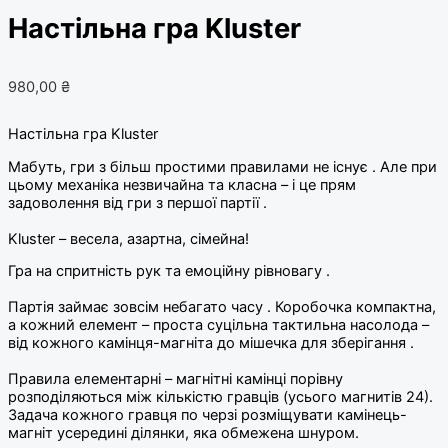
Настільна гра Kluster
980,00
₴
Настільна гра Kluster
Мабуть, гри з більш простими правилами не існує . Але при
цьому механіка незвичайна та класна – і це прям
задоволення від гри з першої партії .
⠀
Kluster – весела, азартна, сімейна!
Гра на спритність рук та емоційну рівновагу .
⠀
Партія займає зовсім небагато часу . Коробочка компактна,
а кожний елемент – проста суцільна тактильна насолода –
від кожного камінця-магніта до мішечка для зберігання .
⠀
Правила елементарні – магнітні камінці порівну
розподіляються між кількістю гравців (усього магнитів 24).
Задача кожного гравця по черзі розміщувати камінець-
магніт усередині ділянки, яка обмежена шнуром.