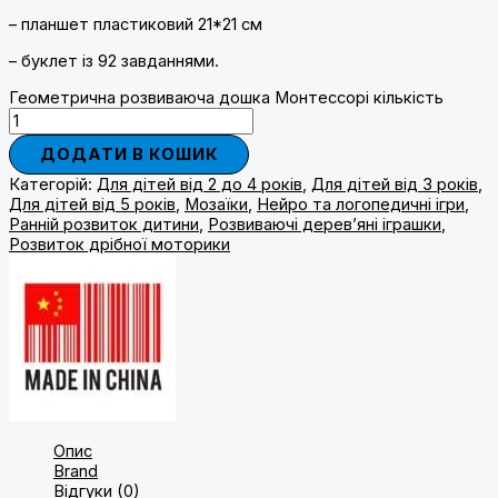
– планшет пластиковий 21*21 см
– буклет із 92 завданнями.
Геометрична розвиваюча дошка Монтессорі кількість
ДОДАТИ В КОШИК
Категорій:
Для дітей від 2 до 4 років
,
Для дітей від 3 років
,
Для дітей від 5 років
,
Мозаїки
,
Нейро та логопедичні ігри
,
Ранній розвиток дитини
,
Розвиваючі дерев’яні іграшки
,
Розвиток дрібної моторики
Опис
Brand
Відгуки (0)