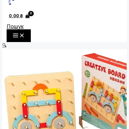
0,00
₴
Пошук
🔍