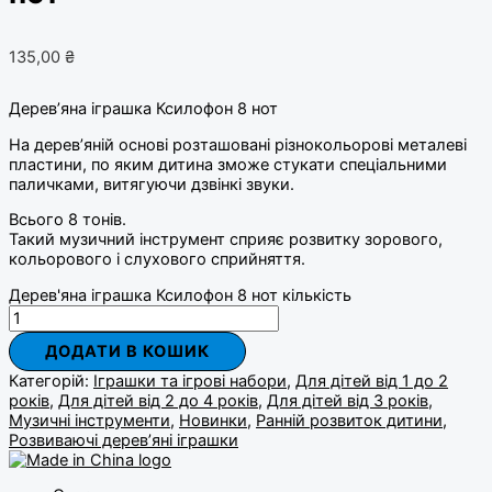
135,00
₴
Дерев’яна іграшка Ксилофон 8 нот
На дерев’яній основі розташовані різнокольорові металеві
пластини, по яким дитина зможе стукати спеціальними
паличками, витягуючи дзвінкі звуки.
Всього 8 тонів.
Такий музичний інструмент сприяє розвитку зорового,
кольорового і слухового сприйняття.
Дерев'яна іграшка Ксилофон 8 нот кількість
ДОДАТИ В КОШИК
Категорій:
Іграшки та ігрові набори
,
Для дітей від 1 до 2
років
,
Для дітей від 2 до 4 років
,
Для дітей від 3 років
,
Музичні інструменти
,
Новинки
,
Ранній розвиток дитини
,
Розвиваючі дерев’яні іграшки