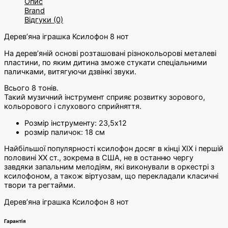
Опис
Brand
Відгуки (0)
Дерев’яна іграшка Ксилофон 8 нот
На дерев’яній основі розташовані різнокольорові металеві
пластини, по яким дитина зможе стукати спеціальними
паличками, витягуючи дзвінкі звуки.
Всього 8 тонів.
Такий музичний інструмент сприяє розвитку зорового,
кольорового і слухового сприйняття.
Розмір інструменту: 23,5х12
розмір паличок: 18 см
Найбільшої популярності ксилофон досяг в кінці XIX і першій
половині XX ст., зокрема в США, не в останню чергу
завдяки запальним мелодіям, які виконували в оркестрі з
ксилофоном, а також віртуозам, що перекладали класичні
твори та регтайми.
Дерев’яна іграшка Ксилофон 8 нот
Гарантія