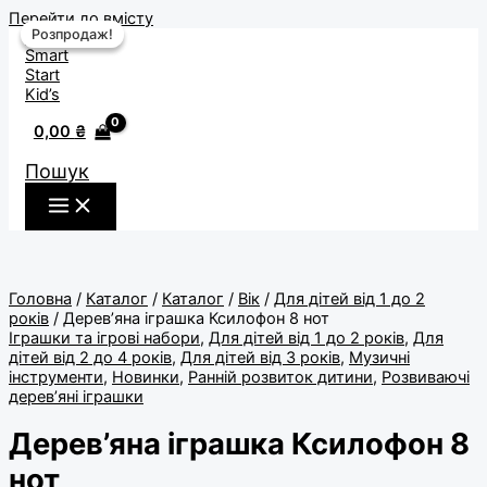
Перейти до вмісту
Розпродаж!
Розпродаж!
0,00
₴
Пошук
Головна
/
Каталог
/
Каталог
/
Вік
/
Для дітей від 1 до 2
років
/ Дерев’яна іграшка Ксилофон 8 нот
Іграшки та ігрові набори
,
Для дітей від 1 до 2 років
,
Для
дітей від 2 до 4 років
,
Для дітей від 3 років
,
Музичні
інструменти
,
Новинки
,
Ранній розвиток дитини
,
Розвиваючі
дерев’яні іграшки
Дерев’яна іграшка Ксилофон 8
нот