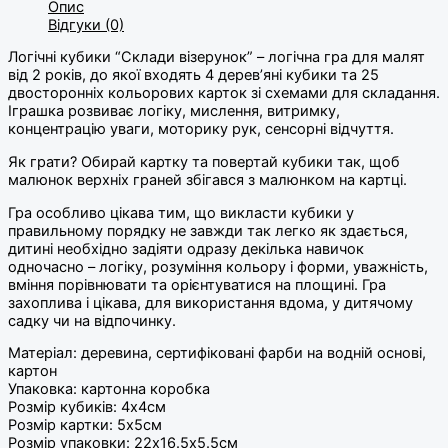
Опис
Відгуки (0)
Логічні кубики “Склади візерунок” – логічна гра для малят
від 2 років, до якої входять 4 дерев’яні кубики та 25
двосторонніх кольорових карток зі схемами для складання.
Іграшка розвиває логіку, мислення, витримку,
концентрацію уваги, моторику рук, сенсорні відчуття.
Як грати? Обирай картку та повертай кубики так, щоб
малюнок верхніх граней збігався з малюнком на картці.
Гра особливо цікава тим, що викласти кубики у
правильному порядку не завжди так легко як здається,
дитині необхідно задіяти одразу декілька навичок
одночасно – логіку, розуміння кольору і форми, уважність,
вміння порівнювати та орієнтуватися на площині. Гра
захоплива і цікава, для використання вдома, у дитячому
садку чи на відпочинку.
Матеріал: деревина, сертифіковані фарби на водній основі,
картон
Упаковка: картонна коробка
Розмір кубиків: 4х4см
Розмір картки: 5х5см
Розмір упаковки: 22х16.5х5.5см