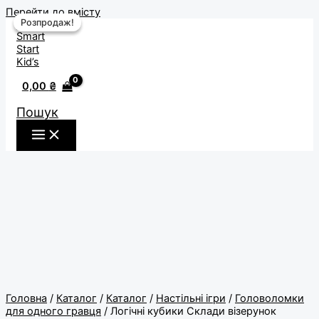
Перейти до вмісту
Розпродаж!
Розпродаж!
0,00
₴
Пошук
Головна
/
Каталог
/
Каталог
/
Настільні ігри
/
Головоломки
для одного гравця
/ Логічні кубики Склади візерунок