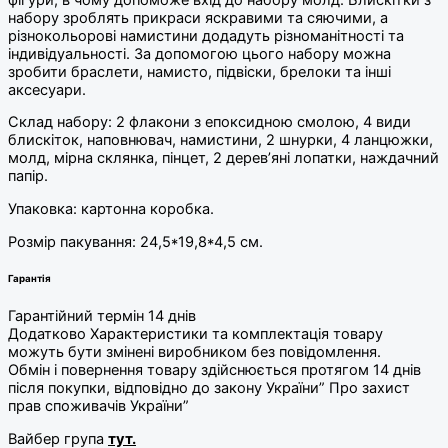
набору зроблять прикраси яскравими та сяючими, а
різнокольорові намистини додадуть різноманітності та
індивідуальності. За допомогою цього набору можна
зробити браслети, намисто, підвіски, брелоки та інші
аксесуари.
Склад набору: 2 флакони з епоксидною смолою, 4 види
блискіток, наповнювач, намистини, 2 шнурки, 4 ланцюжки,
молд, мірна склянка, пінцет, 2 дерев’яні лопатки, наждачний
папір.
Упаковка: картонна коробка.
Розмір пакування: 24,5*19,8*4,5 см.
Гарантія
Гарантійний термін 14 днів
Додатково Характеристики та комплектація товару
можуть бути змінені виробником без повідомлення.
Обмін і повернення товару здійснюється протягом 14 днів
після покупки, відповідно до закону України” Про захист
прав споживачів України”
Вайбер група
тут.