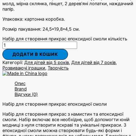
молд, мірна склянка, пінцет, 2 дерев’яні лопатки, наждачний
папір.
Упаковка: картонна коробка.
Розмір пакування: 24,5*19,8*4,5 см.
Набір для створення прикрас епоксидної смоли кількість
ДОДАТИ В КОШИК
Категорії:
Для дітей від 5 років
,
Для дітей від 7 років
,
Розвиваючі іграшки
,
Творчість
Опис
Brand
Відгуки (0)
Набір для створення прикрас епоксидної смоли
Набір для створення прикрас з намистин та епоксидної
смоли. Набір включає все необхідне, щоб допомогти юній
модниці з нуля створити яскраві та унікальні прикраси. З
епоксидної смоли можна створювати будь-які форми і
фігури, в чому допоможе вхід до набору молд. Блискітки з