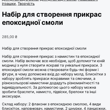
іграшки
,
Творчість
Набір для створення прикрас
епоксидної смоли
285,00
₴
Набір для створення прикрас епоксидної смоли
Набір для створення прикрас з намистин та епоксидної
смоли. Набір включає все необхідне, щоб допомогти юній
модниці з нуля створити яскраві та унікальні прикраси. З
епоксидної смоли можна створювати будь-які форми і
фігури, в чому допоможе вхід до набору молд. Блискітки з
набору зроблять прикраси яскравими та сяючими, а
різнокольорові намистини додадуть різноманітності та
індивідуальності. За допомогою цього набору можна
зробити браслети, намисто, підвіски, брелоки та інші
аксесуари.
Склад набору: 2 флакони з епоксидною смолою, 4 види
блискіток, наповнювач, намистини, 2 шнурки, 4 ланцюжки,