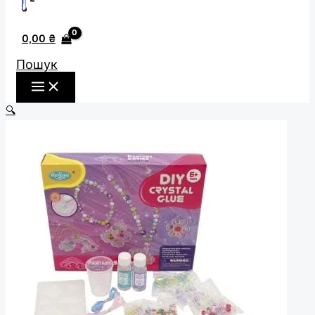
0,00
₴
Пошук
🔍