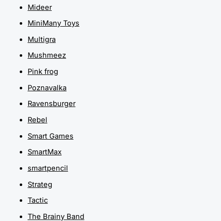
Mideer
MiniMany Toys
Multigra
Mushmeez
Pink frog
Poznavalka
Ravensburger
Rebel
Smart Games
SmartMax
smartpencil
Strateg
Tactic
The Brainy Band