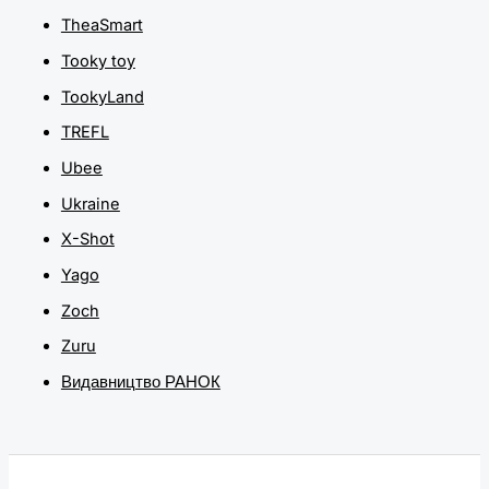
TheaSmart
Tooky toy
TookyLand
TREFL
Ubee
Ukraine
X-Shot
Yago
Zoch
Zuru
Видавництво РАНОК