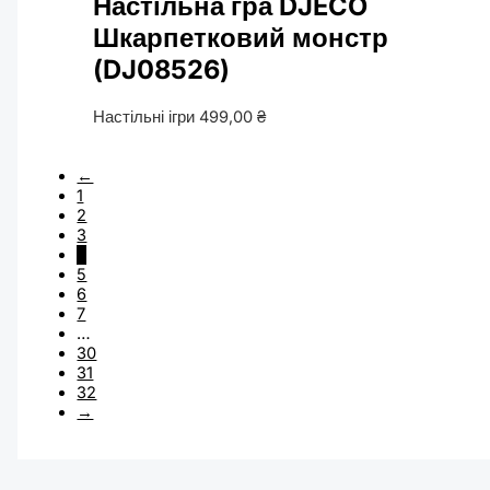
Настільна гра DJECO
Шкарпетковий монстр
(DJ08526)
Настільні ігри
499,00
₴
←
1
2
3
4
5
6
7
…
30
31
32
→