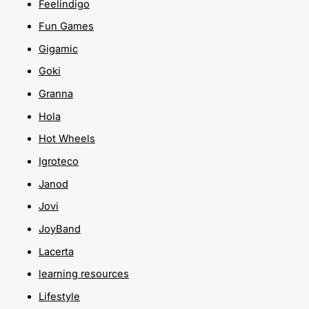
Feelindigo
Fun Games
Gigamic
Goki
Granna
Hola
Hot Wheels
Igroteco
Janod
Jovi
JoyBand
Lacerta
learning resources
Lifestyle