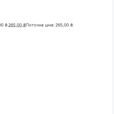
00 ₴.
265,00
₴
Поточна ціна: 265,00 ₴.