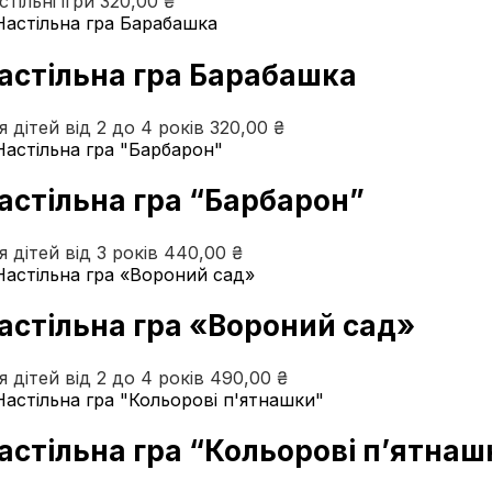
стільні ігри
320,00
₴
астільна гра Барабашка
я дітей від 2 до 4 років
320,00
₴
астільна гра “Барбарон”
я дітей від 3 років
440,00
₴
астільна гра «Вороний сад»
я дітей від 2 до 4 років
490,00
₴
астільна гра “Кольорові п’ятнаш