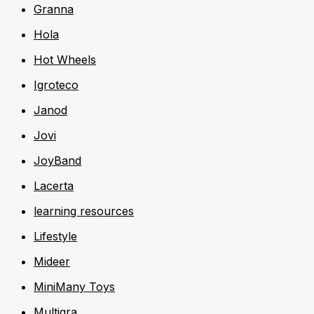
Granna
Hola
Hot Wheels
Igroteco
Janod
Jovi
JoyBand
Lacerta
learning resources
Lifestyle
Mideer
MiniMany Toys
Multigra