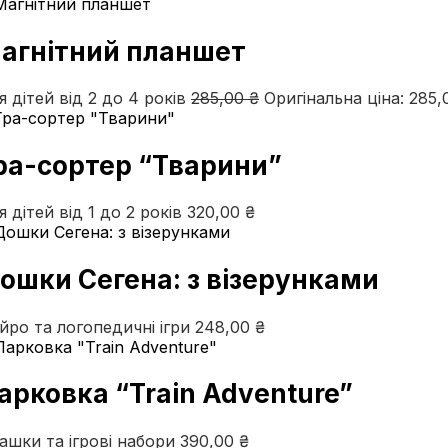
агнітний планшет
я дітей від 2 до 4 років
285,00
₴
Оригінальна ціна: 285,
ра-сортер “Тварини”
я дітей від 1 до 2 років
320,00
₴
ошки Сегена: з візерунками
йро та логопедичні ігри
248,00
₴
арковка “Train Adventure”
рашки та ігрові набори
390,00
₴