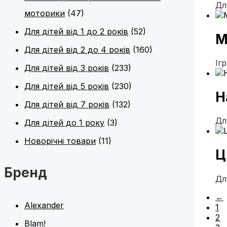
Дл
моторики
(47)
Для дітей від 1 до 2 років
(52)
М
Для дітей від 2 до 4 років
(160)
Іг
Для дітей від 3 років
(233)
Для дітей від 5 років
(230)
Н
Для дітей від 7 років
(132)
Дл
Для дітей до 1 року
(3)
Новорічні товари
(11)
Ц
Бренд
Дл
←
Alexander
1
2
Blam!