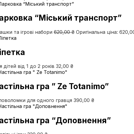
арковка “Міський транспорт”
рашки та ігрові набори
620,00
₴
Оригінальна ціна: 620,00
іпетка
я дітей від 1 до 2 років
32,00
₴
астільна гра ” Ze Totanimo”
ловоломки для одного гравця
390,00
₴
астільна гра “Доповнення”