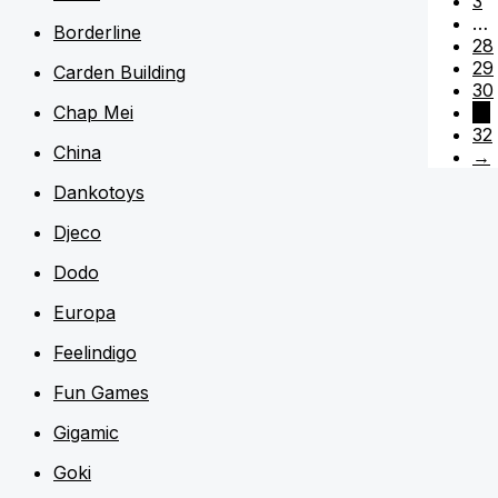
3
…
Borderline
28
29
Carden Building
30
31
Chap Mei
32
China
→
Dankotoys
Djeco
Dodo
Europa
Feelindigo
Fun Games
Gigamic
Goki