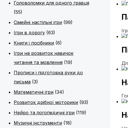
Головоломки для одного гравця
(55)
П
Сімейні настільні ігри
(99)
Іг
Ігри в дорогу
(63)
Книги і посібники
(6)
П
Ігри на розвиток навичок
читання та мовлення
(19)
Дл
Прописи і підготовка руки до
Н
письма
(3)
Математичні ігри
(34)
Го
Розвиток дрібної моторики
(93)
Нейро та логопедичні ігри
(119)
Н
Музичні інструменти
(18)