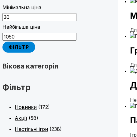
Мінімальна ціна
М
Найбільша ціна
Дл
ФІЛЬТР
Г
Дл
Вікова категорія
Д
Фільтр
Не
Новинки
(172)
Акції
(58)
П
Настільні ігри
(238)
Іг