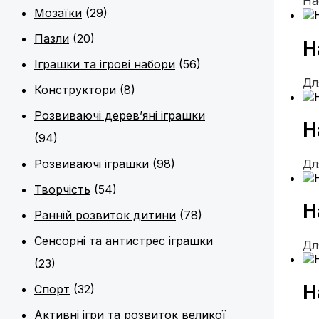
На
Мозаїки
(29)
Пазли
(20)
Н
Іграшки та ігрові набори
(56)
Дл
Конструктори
(8)
Розвиваючі дерев’яні іграшки
Н
(94)
Дл
Розвиваючі іграшки
(98)
Творчість
(54)
Н
Ранній розвиток дитини
(78)
Сенсорні та антистрес іграшки
Дл
(23)
Н
Спорт
(32)
Активні ігри та розвиток великої