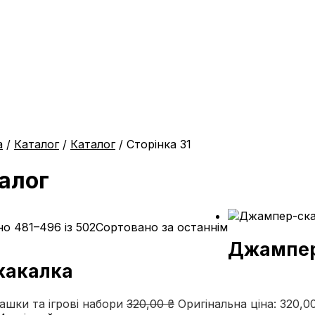
а
/
Каталог
/
Каталог
/ Сторінка 31
алог
о 481–496 із 502
Сортовано за останнім
Джампе
какалка
рашки та ігрові набори
320,00
₴
Оригінальна ціна: 320,00