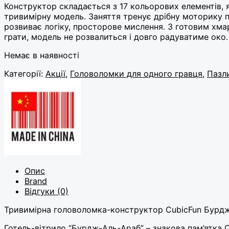
Конструктор складається з 17 кольорових елементів, 
тривимірну модель. Заняття тренує дрібну моторику п
розвиває логіку, просторове мислення. З готовим х
грати, модель не розвалиться і довго радуватиме око.
Немає в наявності
Категорії:
Акції
,
Головоломки для одного гравця
,
Пазл
Опис
Brand
Відгуки (0)
Тривимірна головоломка-конструктор CubicFun Бурдж
Готель-вітрило “Бурдж-Аль-Араб” – знакова пам’ятка О