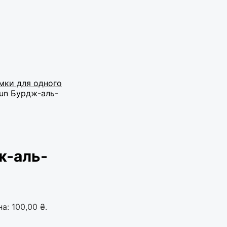
мки для одного
un Бурдж-аль-
ж-аль-
а: 100,00 ₴.