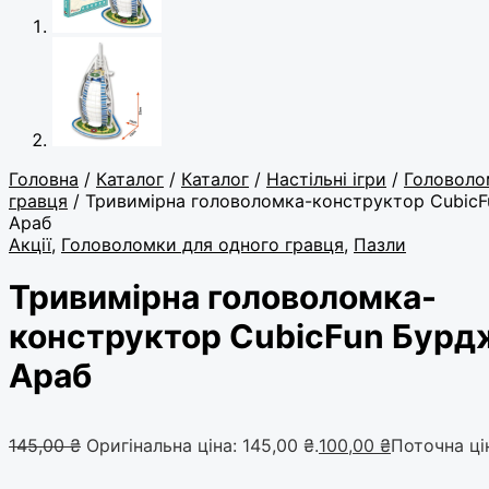
Головна
/
Каталог
/
Каталог
/
Настільні ігри
/
Головоло
гравця
/ Тривимірна головоломка-конструктор CubicF
Араб
Акції
,
Головоломки для одного гравця
,
Пазли
Тривимірна головоломка-
конструктор CubicFun Бурд
Араб
145,00
₴
Оригінальна ціна: 145,00 ₴.
100,00
₴
Поточна цін