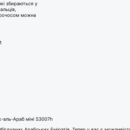
які збираються у
альців,
марочосом можна
и
-аль-Араб міні
S3007h
б’єднаних Арабських Еміратів. Тепер у вас є можливість