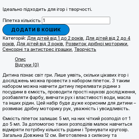
Ідеально підходить для ігор і творчості.
Піпетка кількість
ДОДАТИ В КОШИК
Категорій:
Для дітей від 1 до 2 років
,
Для дітей від 2 до 4
років
,
Для дітей від 3 років
,
Розвиток дрібної моторики
,
Сенсорні та антистрес іграшки
,
Творчість
Опис
Відгуки (0)
Дитина пізнає світ гри. Лише уявіть, скільки цікавих ігор і
досліджень можна провести з набором піпеток. З таким
набором можна навчити дитину переливати рідини з
посудини в ємкість, проводити прості наукові дослідження,
розбавляти фарбу, вивчати рух і властивості води, масла
та інших рідин. Цей набір буде дуже корисним для дитини –
розвиває дрібну моторику рук, уважність і увсидливість.
Ємкість піпеток залишає 5 мл, на них чіткий розподіл от 1
до 5 мл. За допомогою таких розподілів малюк навчиться
відміряти потрібну кількість рідини і Тренувати кругозір.
Загальна Довжина 12 см. Виготовлена з силікону та