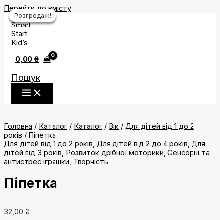
Перейти до вмісту
Розпродаж!
Розпродаж!
Розпродаж!
Розпродаж!
0,00
₴
Пошук
Головна
/
Каталог
/
Каталог
/
Вік
/
Для дітей від 1 до 2
років
/ Піпетка
Для дітей від 1 до 2 років
,
Для дітей від 2 до 4 років
,
Для
дітей від 3 років
,
Розвиток дрібної моторики
,
Сенсорні та
антистрес іграшки
,
Творчість
Піпетка
32,00
₴