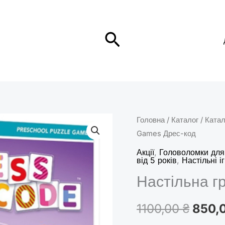
Пошук
Головна
/
Каталог
/
Катал
Ориг
Games Дрес-код
ціна:
Акції
,
Головоломки для
від 5 років
,
Настільні і
1100,
Настільна г
1100,00
₴
850,