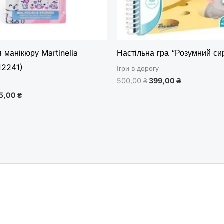
 манікюру Martinelia
Настільна гра “Розумний си
12241)
Ігри в дорогу
500,00
₴
399,00
₴
5,00
₴