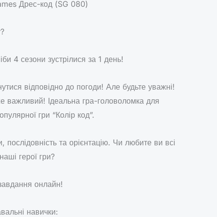
ames Дрес-код (SG 080)
у?
іби 4 сезони зустрілися за 1 день!
утися відповідно до погоди! Але будьте уважні!
е важливий! Ідеальна гра-головоломка для
пулярної гри “Колір код”.
, послідовність та орієнтацію. Чи любите ви всі
наші герої гри?
завдання онлайн!
авальні навички: