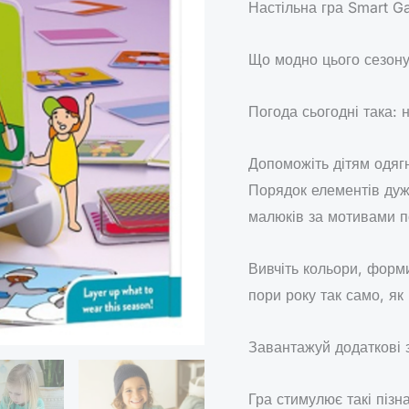
Настільна гра Smart G
Що модно цього сезон
Погода сьогодні така: н
Допоможіть дітям одягн
Порядок елементів дуж
малюків за мотивами по
Вивчіть кольори, форми
пори року так само, як 
Завантажуй додаткові 
Гра стимулює такі пізн