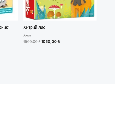
рник”
Хитрий лис
Акції
1500,00
₴
1050,00
₴