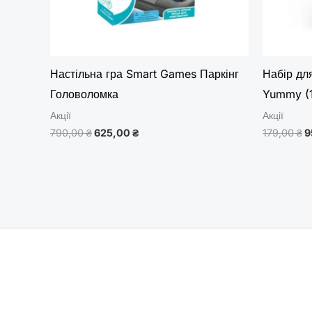
Настільна гра Smart Games Паркінг
Набір для
Головоломка
Yummy (
Акції
Акції
790,00
₴
625,00
₴
179,00
₴
9