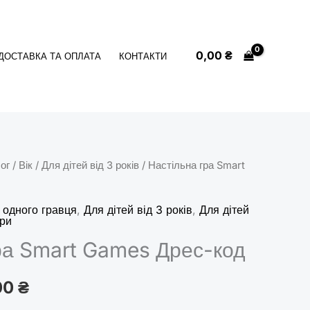
0,00
₴
ДОСТАВКА ТА ОПЛАТА
КОНТАКТИ
ог
/
Вік
/
Для дітей від 3 років
/ Настільна гра Smart
інальна
Поточна
ціна:
 одного гравця
,
Для дітей від 3 років
,
Для дітей
гри
00 ₴.
850,00 ₴.
ра Smart Games Дрес-код
00
₴