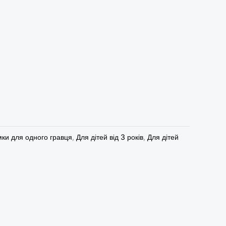
я
ки для одного гравця
,
Для дітей від 3 років
,
Для дітей