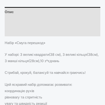
Опис
Brand
Відгуки (0)
Набір «Смуга перешкод»
У наборі: 3 великі квадрати(38 см), 3 великі кільця(38см),
3 манші кільця(28см),10 з*єднань
Стрибай, крокуй, балансуй та навчайся граючись!
Цей яскравий набір допомагає розвивати:
координацію рухів
рівновагу та спритність
увагу та швидкість реакції