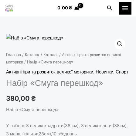
Перейти
Пошук
0,00
₴
до
вмісту
Набір
«Смуга
перешкод»
Головна
/
Каталог
/
Каталог
/
Активні ігри та розвиток великої
кількість
моторики
/ Набір «Смуга перешкод»
Активні ігри та розвиток великої моторики
,
Новинки
,
Спорт
Набір «Смуга перешкод»
380,00
₴
Набір «Смуга перешкод»
У наборі: 3 великі квадрати(38 см), 3 великі кільця(38см),
3 манші кільця(28см),10 з*єднань