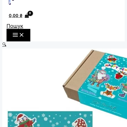
0,00
₴
Пошук
🔍