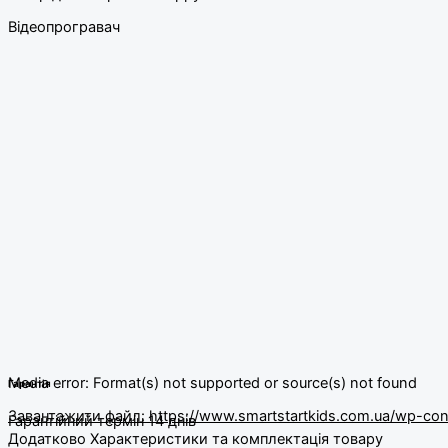
Відеопрогравач
Media error: Format(s) not supported or source(s) not found
Гарантія
Завантажити файл: https://www.smartstartkids.com.ua/wp
Гарантійний термін 14 днів
Додатково Характеристики та комплектація товару