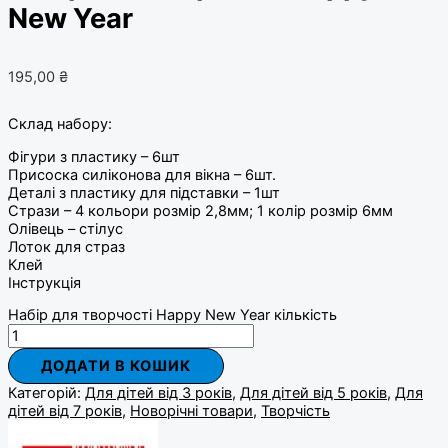
New Year
195,00
₴
Склад набору:
Фігури з пластику – 6шт
Присоска силіконова для вікна – 6шт.
Деталі з пластику для підставки – 1шт
Стрази – 4 кольори розмір 2,8мм; 1 колір розмір 6мм
Олівець – стілус
Лоток для страз
Клей
Інструкція
Набір для творчості Happy New Year кількість
ДОДАТИ В КОШИК
Категорій:
Для дітей від 3 років
,
Для дітей від 5 років
,
Для
дітей від 7 років
,
Новорічні товари
,
Творчість