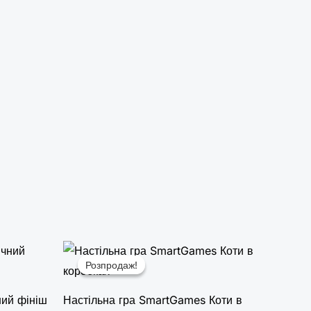
Оригінальна
Поточна
ціна:
ціна:
Розпродаж!
Розпродаж!
1200,00 ₴.
790,00 ₴.
ний фініш
Настільна гра SmartGames Коти в