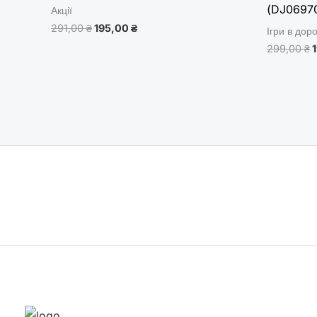
(DJ0697
Акції
291,00
₴
195,00
₴
Ігри в дор
299,00
₴