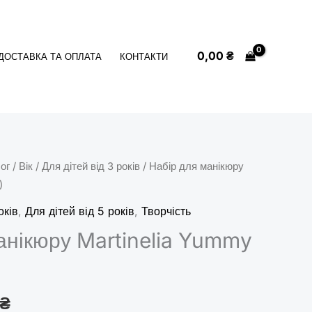
0,00
₴
ДОСТАВКА ТА ОПЛАТА
КОНТАКТИ
ог
/
Вік
/
Для дітей від 3 років
/ Набір для манікюру
нальна
Поточна
)
ціна:
оків
,
Для дітей від 5 років
,
Творчість
 ₴.
95,00 ₴.
анікюру Martinelia Yummy
₴