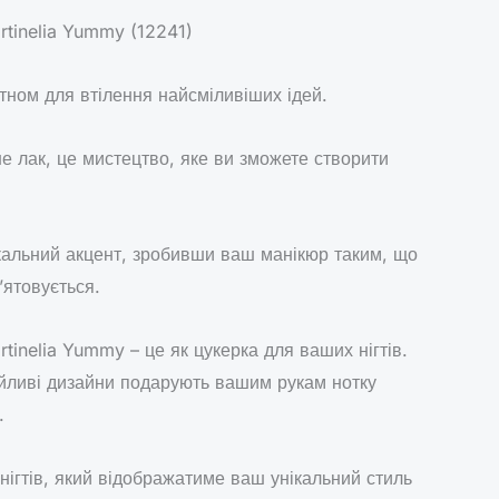
rtinelia Yummy (12241)
тном для втілення найсміливіших ідей.
е лак, це мистецтво, яке ви зможете створити
кальний акцент, зробивши ваш манікюр таким, що
ятовується.
tinelia Yummy – це як цукерка для ваших нігтів.
айливі дизайни подарують вашим рукам нотку
.
нігтів, який відображатиме ваш унікальний стиль