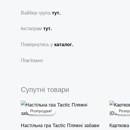
Вайбер група
тут.
Інстаграм
тут.
Повернутись у
каталог.
Пов’язано
Супутні товари
Оригінальна
Поточна
ціна:
ціна:
ц
Розпродаж!
Розпродаж!
Розпр
Розпр
291,00 ₴.
195,00 ₴.
2
Настільна гра Tactic Пляжні забави
Карткова 