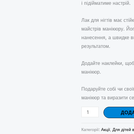
і підійматиме настрій.
Лак для нігтів має стій
майстрів манікюру. Йог
нанесення, а швидке в
результатом.
Додайте наклейки, щоб 
манікюр.
Подаруйте собі чи сво
манікюр та виразити се
ДОД
Категорії:
Акції
,
Для дітей в