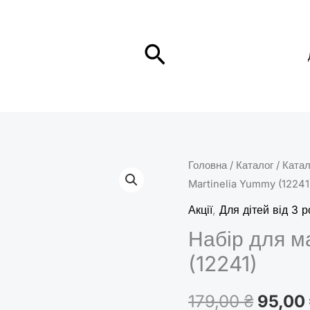
Пошук
Набір
Головна
/
Каталог
/
Катал
Оригі
Martinelia Yummy (12241
для
ціна:
манікюру
Акції
,
Для дітей від 3 р
Martinelia
179,00
Набір для м
Yummy
(12241)
(12241)
кількість
179,00
₴
95,00