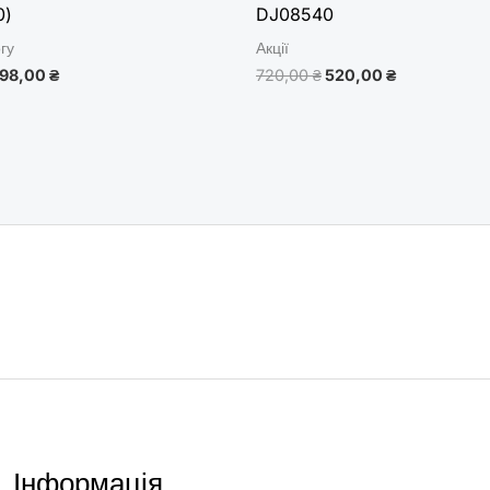
0)
DJ08540
огу
Акції
198,00
₴
720,00
₴
520,00
₴
Інформація