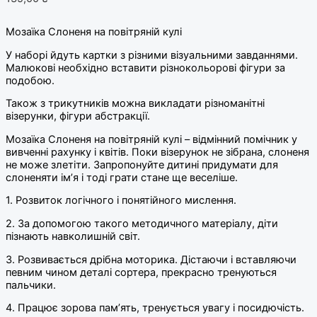
Мозаїка Слоненя на повітряній кулі
У наборі йдуть картки з різними візуальними завданнями.
Малюкові необхідно вставити різнокольорові фігури за
подобою.
Також з трикутників можна викладати різноманітні
візерунки, фігури абстракції.
Мозаїка Слоненя на повітряній кулі – відмінний помічник у
вивченні рахунку і квітів. Поки візерунок не зібрана, слоненя
не може злетіти. Запропонуйте дитині придумати для
слоненяти ім’я і тоді грати стане ще веселіше.
1. Розвиток логічного і понятійного мислення.
2. За допомогою такого методичного матеріалу, діти
пізнають навколишній світ.
3. Розвивається дрібна моторика. Дістаючи і вставляючи
певним чином деталі сортера, прекрасно тренуються
пальчики.
4. Працює зорова пам’ять, тренується увагу і посидючість.