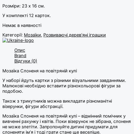
Розміри: 23 х 16 см.
У комплекті 12 карток.
Немає в наявності
Категорії:
Мозаїки
,
Розвиваючі дерев’яні іграшки
Опис
Brand
Відгуки (0)
Мозаїка Слоненя на повітряній кулі
У наборі йдуть картки з різними візуальними завданнями.
Малюкові необхідно вставити різнокольорові фігури за
подобою.
Також з трикутників можна викладати різноманітні
візерунки, фігури абстракції.
Мозаїка Слоненя на повітряній кулі – відмінний помічник у
вивченні рахунку і квітів. Поки візерунок не зібрана, слоненя
не може злетіти. Запропонуйте дитині придумати для
слоненяти ім’я і тоді грати стане ще веселіше.