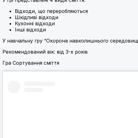
У грі представлені 4 види сміття:
Відходи, що переробляються
Шкідливі відходи
Кухонні відходи
Інші відходи
У навчальну гру “Охорона навколишнього середовища”
Рекомендований вік: від 3-х років
Гра Сортування сміття