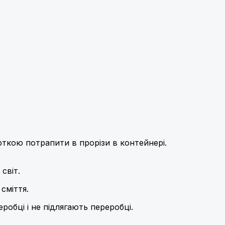
рткою потрапити в прорізи в контейнері.
світ.
сміття.
робці і не підлягають переробці.