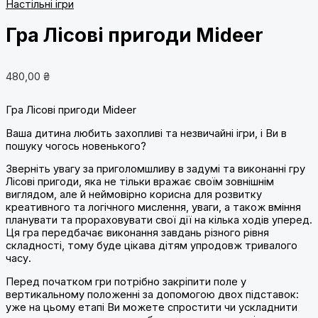
Настільні ігри
Гра Лісові пригоди Mideer
480,00
₴
Гра Лісові пригоди Mideer
Ваша дитина любить захопливі та незвичайні ігри, і Ви в
пошуку чогось новенького?
Зверніть увагу за приголомшливу в задумі та виконанні гру
Лісові пригоди, яка не тільки вражає своїм зовнішнім
виглядом, але й неймовірно корисна для розвитку
креативного та логічного мислення, уваги, а також вміння
планувати та прораховувати свої дії на кілька ходів уперед.
Ця гра передбачає виконання завдань різного рівня
складності, тому буде цікава дітям упродовж тривалого
часу.
Перед початком гри потрібно закріпити поле у
вертикальному положенні за допомогою двох підставок:
уже на цьому етапі Ви можете спростити чи ускладнити