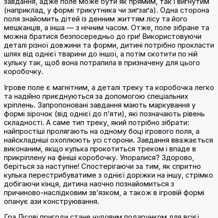
завдання, адже поле може бути як прямим, так і вигнутим
(наприклад, у формі трикутника чи зиґзаґа). Одна сторона
поля знайомить дітей із денним життям лісу та його
мешканців, а інша — з нічним часом. Отже, поле зібране та
можна братися безпосередньо до гри! Використовуючи
деталі різної довжини та форми, дитині потрібно прокласти
шлях від однієї тварини до іншої, а потім скотити по ній
кульку так, щоб вона потрапила в призначену для цього
коробочку.
Ігрове поле є магнітним, а деталі треку та коробочка легко
та надійно приєднуються за допомогою спеціальних
кріплень. Запропоновані завдання мають маркування у
формі зірочок (від однієї до п’яти), які позначають рівень
складності. А саме тип треку, який потрібно зібрати:
найпростіші пролягають на одному боці ігрового поля, а
найскладніші охоплюють усі сторони. Завдання вважається
виконаним, якщо кулька прокотиться треком і впаде в
прикріплену на фініші коробочку. Упоралися? Здорово,
беріться за наступне! Спостерігаючи за тим, як спритно
кулька перестрибуватиме з однієї доріжки на іншу, стрімко
добігаючи кінця, дитина наочно познайомиться з
причиново-наслідковим зв’язком, а також в ігровій формі
опанує ази конструювання.
Гра Лісові пригоди стане чудовим подарунком для всієї