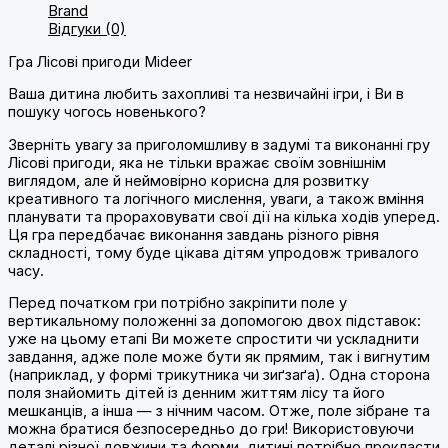
Brand
Відгуки (0)
Гра Лісові пригоди Mideer
Ваша дитина любить захопливі та незвичайні ігри, і Ви в
пошуку чогось новенького?
Зверніть увагу за приголомшливу в задумі та виконанні гру
Лісові пригоди, яка не тільки вражає своїм зовнішнім
виглядом, але й неймовірно корисна для розвитку
креативного та логічного мислення, уваги, а також вміння
планувати та прораховувати свої дії на кілька ходів уперед.
Ця гра передбачає виконання завдань різного рівня
складності, тому буде цікава дітям упродовж тривалого
часу.
Перед початком гри потрібно закріпити поле у
вертикальному положенні за допомогою двох підставок:
уже на цьому етапі Ви можете спростити чи ускладнити
завдання, адже поле може бути як прямим, так і вигнутим
(наприклад, у формі трикутника чи зиґзаґа). Одна сторона
поля знайомить дітей із денним життям лісу та його
мешканців, а інша — з нічним часом. Отже, поле зібране та
можна братися безпосередньо до гри! Використовуючи
деталі різної довжини та форми, дитині потрібно прокласти