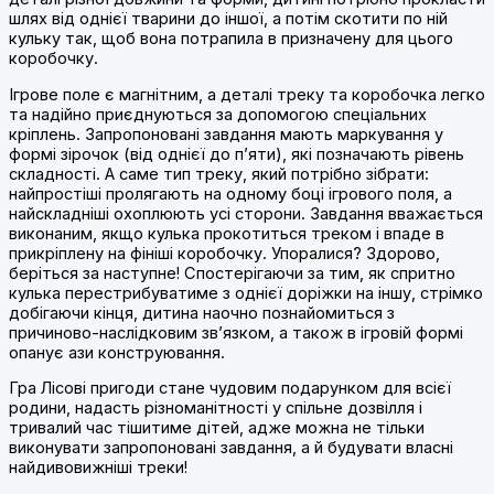
шлях від однієї тварини до іншої, а потім скотити по ній
кульку так, щоб вона потрапила в призначену для цього
коробочку.
Ігрове поле є магнітним, а деталі треку та коробочка легко
та надійно приєднуються за допомогою спеціальних
кріплень. Запропоновані завдання мають маркування у
формі зірочок (від однієї до п’яти), які позначають рівень
складності. А саме тип треку, який потрібно зібрати:
найпростіші пролягають на одному боці ігрового поля, а
найскладніші охоплюють усі сторони. Завдання вважається
виконаним, якщо кулька прокотиться треком і впаде в
прикріплену на фініші коробочку. Упоралися? Здорово,
беріться за наступне! Спостерігаючи за тим, як спритно
кулька перестрибуватиме з однієї доріжки на іншу, стрімко
добігаючи кінця, дитина наочно познайомиться з
причиново-наслідковим зв’язком, а також в ігровій формі
опанує ази конструювання.
Гра Лісові пригоди стане чудовим подарунком для всієї
родини, надасть різноманітності у спільне дозвілля і
тривалий час тішитиме дітей, адже можна не тільки
виконувати запропоновані завдання, а й будувати власні
найдивовижніші треки!