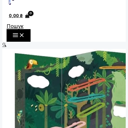
0,00
₴
Пошук
🔍