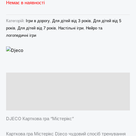
Немає в наявності
Категорій:
Ігри в дорогу
,
Для дітей від 3 років
,
Для дітей від 5
років
,
Для дітей від 7 років
,
Настільні ігри
,
Нейро та
логопедичні ігри
Опис
Brand
Відгуки (0)
DJECO Карткова гра “Містерікс”
Карткова гра Містерікс Djeco чудовий спосіб тренування