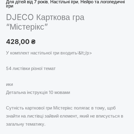
Для дітей від 7 років
,
Настільні ігри
,
Нейро та логопедичні
ігри
DJECO Карткова гра
“Містерікс”
428,00
₴
У комплект настільної гри входить:&lt;/p>
54 листівки різної темат
ики
Детальна інструкція 10 мовами
Сутність карткової гри Містерікс полягає в тому, щоб
знайти на листівці зайвий елемент, який не вписується в
загальну тематику.