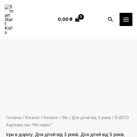
Перейти
до
Пошук
0,00
₴
вмісту
Головна
/
Каталог
/
Каталог
/
Вік
/
Для дітей від 3 років
/ DJECO
Карткова гра “Містерікс”
Ігри в дорогу
,
Для дітей від 3 років
,
Для дітей від 5 років
,