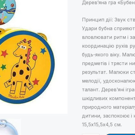
Дерев’яна гра «Бубен
Принцип дії: Звук с
Удари бубна сприяють
вловлювати ритм і за
координацію рухів ру
будь-якого віку. Мал
предметів і трясти н
результат. Малюки с
мелодії, удосконалю
талант. Дерев’яні ігр
шкідливих компоненті
природного матеріалу
дитини, заспокоює і 
15,5х15,5х4,5 см.