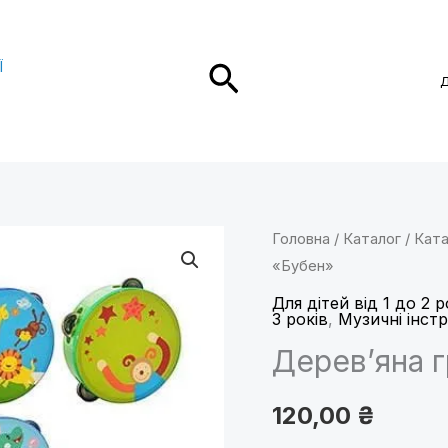
Пошук
Ї
Дерев'яна
Головна
/
Каталог
/
Ката
«Бубен»
гра
«Бубен»
Для дітей від 1 до 2 р
3 років
,
Музичні інст
кількість
Дерев’яна 
120,00
₴