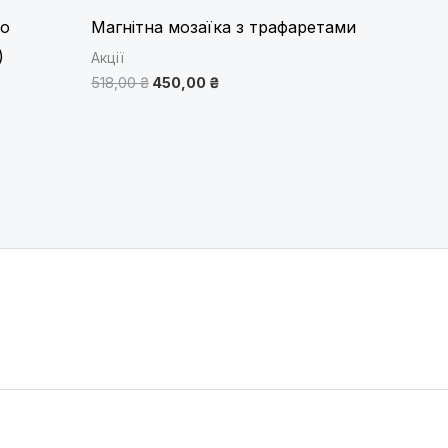
Go
Магнітна мозаїка з трафаретами
)
Акції
518,00
₴
450,00
₴