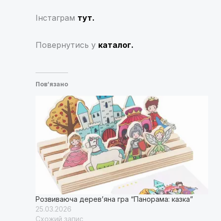
Інстаграм
тут.
Повернутись у
каталог.
Пов’язано
Розвиваюча дерев’яна гра “Панорама: казка”
25.03.2026
Схожий запис