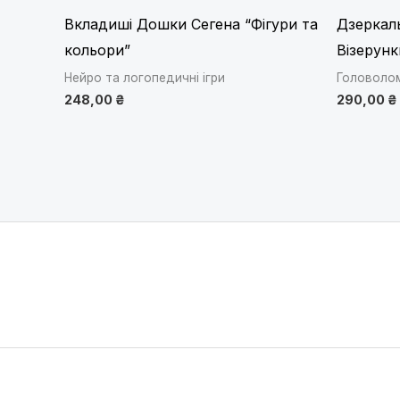
Вкладиші Дошки Сегена “Фігури та
Дзеркал
кольори”
Візерунк
Нейро та логопедичні ігри
Головолом
248,00
₴
290,00
₴