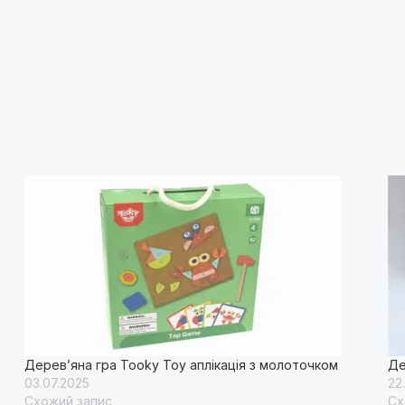
Дерев’яна гра Tooky Toy аплікація з молоточком
Де
03.07.2025
22
Схожий запис
Сх