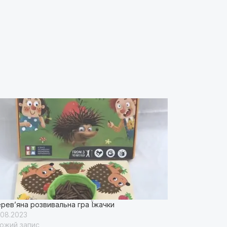
рев’яна розвивальна гра Їжачки
.08.2023
ожий запис