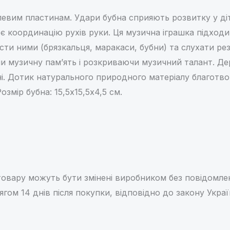
левим пластинам. Удари бубна сприяють розвитку у ді
ює координацію рухів руки. Ця музична іграшка підходи
рясти ними (брязкальця, маракаси, бубни) та слухати р
 музичну пам’ять і розкриваючи музичний талант. Дерев
і. Дотик натурального природного матеріалу благотво
змір бубна: 15,5х15,5х4,5 см.
овару можуть бути змінені виробником без повідомле
ягом 14 днів після покупки, відповідно до закону Укра