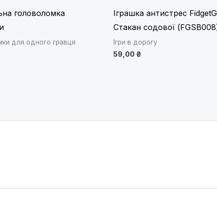
ьна головоломка
Іграшка антистрес Fidget
и
Стакан содової (FGSB008
ки для одного гравця
Ігри в дорогу
59,00
₴