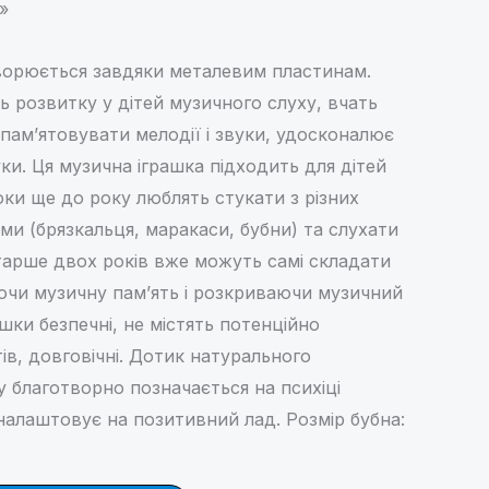
»
творюється завдяки металевим пластинам.
 розвитку у дітей музичного слуху, вчать
пам’ятовувати мелодії і звуки, удосконалює
ки. Ця музична іграшка підходить для дітей
юки ще до року люблять стукати з різних
ими (брязкальця, маракаси, бубни) та слухати
тарше двох років вже можуть самі складати
ючи музичну пам’ять і розкриваючи музичний
ашки безпечні, не містять потенційно
в, довговічні. Дотик натурального
 благотворно позначається на психіці
налаштовує на позитивний лад. Розмір бубна: