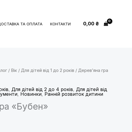
0,00
₴
ДОСТАВКА ТА ОПЛАТА
КОНТАКТИ
лог
/
Вік
/
Для дітей від 1 до 2 років
/ Дерев’яна гра
оків
,
Для дітей від 2 до 4 років
,
Для дітей від
рументи
,
Новинки
,
Ранній розвиток дитини
гра «Бубен»