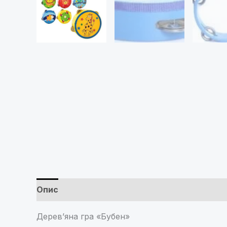
Опис
Brand
Відгуки (0)
Дерев’яна гра «Бубен»