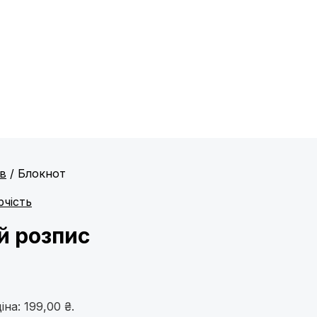
ів
/ Блокнот
рчість
й розпис
на: 199,00 ₴.