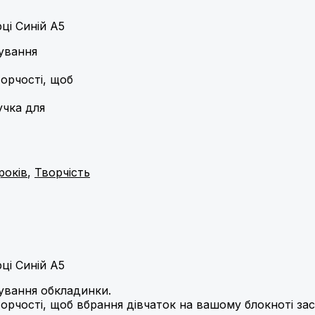
ці Синій А5
рування
ворчості, щоб
учка для
років
,
Творчість
ці Синій А5
рування обкладинки.
ворчості, щоб вбрання дівчаток на вашому блокноті зас