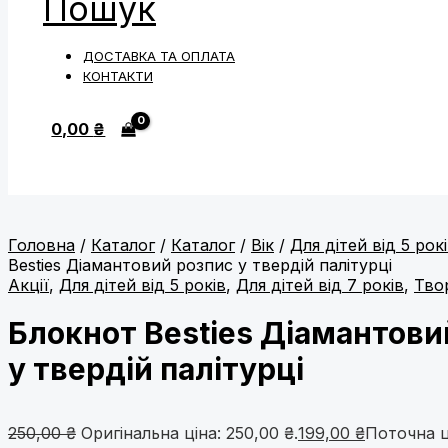
Пошук
ДОСТАВКА ТА ОПЛАТА
КОНТАКТИ
0,00
₴
Головна
/
Каталог
/
Каталог
/
Вік
/
Для дітей від 5 рок
Besties Діамантовий розпис у твердій палітурці
Акції
,
Для дітей від 5 років
,
Для дітей від 7 років
,
Тво
Блокнот Besties Діамантови
у твердій палітурці
250,00
₴
Оригінальна ціна: 250,00 ₴.
199,00
₴
Поточна ці