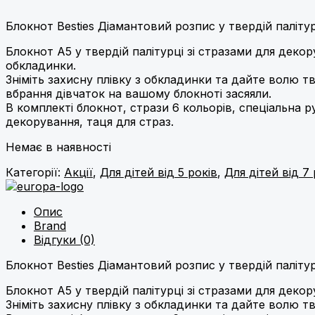
Блокнот Besties Діамантовий розпис у твердій палітур
Блокнот А5 у твердій палітурці зі стразами для деко
обкладинки.
Зніміть захисну плівку з обкладинки та дайте волю т
вбрання дівчаток на вашому блокноті засяяли.
В комплекті блокнот, стрази 6 кольорів, спеціальна р
декорування, таця для страз.
Немає в наявності
Категорії:
Акції
,
Для дітей від 5 років
,
Для дітей від 7 
Опис
Brand
Відгуки (0)
Блокнот Besties Діамантовий розпис у твердій палітур
Блокнот А5 у твердій палітурці зі стразами для деко
Зніміть захисну плівку з обкладинки та дайте волю т