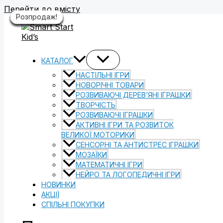
Перейти до вмісту
Розпродаж!
Розпродаж!
Розпродаж!
Розпродаж!
Розпродаж!
Розпродаж!
Розпродаж!
Розпродаж!
Розпродаж!
КАТАЛОГ
НАСТІЛЬНІ ІГРИ
НОВОРІЧНІ ТОВАРИ
РОЗВИВАЮЧІ ДЕРЕВ’ЯНІ ІГРАШКИ
ТВОРЧІСТЬ
РОЗВИВАЮЧІ ІГРАШКИ
АКТИВНІ ІГРИ ТА РОЗВИТОК
ВЕЛИКОЇ МОТОРИКИ
СЕНСОРНІ ТА АНТИСТРЕС ІГРАШКИ
МОЗАЇКИ
МАТЕМАТИЧНІ ІГРИ
НЕЙРО ТА ЛОГОПЕДИЧНІ ІГРИ
НОВИНКИ
АКЦІЇ
СПІЛЬНІ ПОКУПКИ