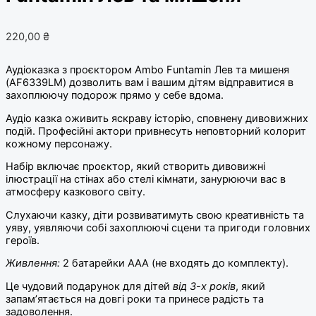
220,00
₴
Аудіоказка з проєктором Ambo Funtamin Лев та мишеня
(AF6339LM) дозволить вам і вашим дітям відправитися в
захоплюючу подорож прямо у себе вдома.
Аудіо казка оживить яскраву історію, сповнену дивовижних
подій. Професійні актори привнесуть неповторний колорит
кожному персонажу.
Набір включає проєктор, який створить дивовижні
ілюстрації на стінах або стелі кімнати, занурюючи вас в
атмосферу казкового світу.
Слухаючи казку, діти розвиватимуть свою креативність та
уяву, уявляючи собі захоплюючі сцени та пригоди головних
героїв.
Живлення:
2 батарейки ААА (не входять до комплекту).
Це чудовий подарунок для дітей
від 3-х років
, який
запам’ятається на довгі роки та принесе радість та
задоволення.