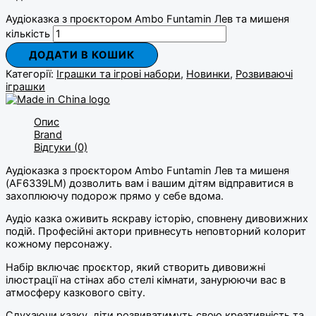
Аудіоказка з проєктором Ambo Funtamin Лев та мишеня
кількість
ДОДАТИ В КОШИК
Категорії:
Іграшки та ігрові набори
,
Новинки
,
Розвиваючі
іграшки
Опис
Brand
Відгуки (0)
Аудіоказка з проєктором Ambo Funtamin Лев та мишеня
(AF6339LM) дозволить вам і вашим дітям відправитися в
захоплюючу подорож прямо у себе вдома.
Аудіо казка оживить яскраву історію, сповнену дивовижних
подій. Професійні актори привнесуть неповторний колорит
кожному персонажу.
Набір включає проєктор, який створить дивовижні
ілюстрації на стінах або стелі кімнати, занурюючи вас в
атмосферу казкового світу.
Слухаючи казку, діти розвиватимуть свою креативність та