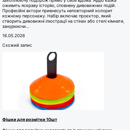
захоплюючу подорож прямо у себе вдома. Аудіо казка
оживить яскраву історію, сповнену дивовижних подій.
Професійні актори привнесуть неповторний колорит
кожному персонажу. Набір включає проєктор, який
створить дивовижні ілюстрації на стінах або стелі кімнати,
занурюючи…
16.05.2026
Схожий запис
Фішки для розмітки 10шт