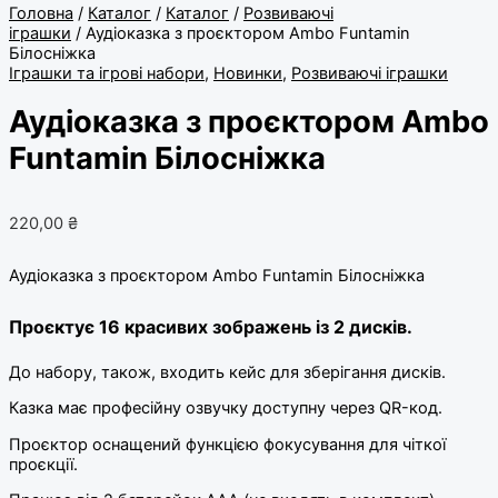
Головна
/
Каталог
/
Каталог
/
Розвиваючі
іграшки
/ Аудіоказка з проєктором Ambo Funtamin
Білосніжка
Іграшки та ігрові набори
,
Новинки
,
Розвиваючі іграшки
Аудіоказка з проєктором Ambo
Funtamin Білосніжка
220,00
₴
Аудіоказка з проєктором Ambo Funtamin Білосніжка
Проєктує 16 красивих зображень із 2 дисків.
До набору, також, входить кейс для зберігання дисків.
Казка має професійну озвучку доступну через QR-код.
Проєктор оснащений функцією фокусування для чіткої
проєкції.