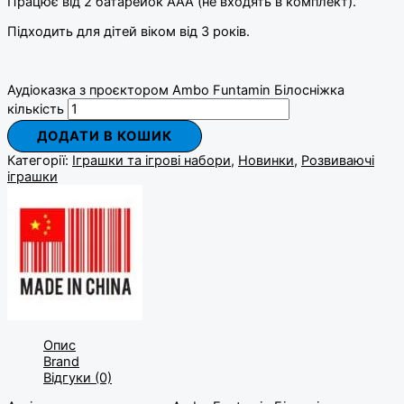
Працює від 2 батарейок ААА (не входять в комплект).
Підходить для дітей віком від 3 років.
Аудіоказка з проєктором Ambo Funtamin Білосніжка
кількість
ДОДАТИ В КОШИК
Категорії:
Іграшки та ігрові набори
,
Новинки
,
Розвиваючі
іграшки
Опис
Brand
Відгуки (0)