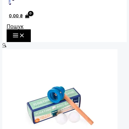
0,00
₴
Пошук
🔍