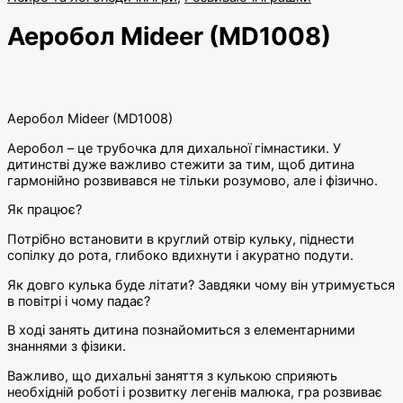
Аеробол Mideer (MD1008)
Аеробол Mideer (MD1008)
Аеробол – це трубочка для дихальної гімнастики. У
дитинстві дуже важливо стежити за тим, щоб дитина
гармонійно розвивався не тільки розумово, але і фізично.
Як працює?
Потрібно встановити в круглий отвір кульку, піднести
сопілку до рота, глибоко вдихнути і акуратно подути.
Як довго кулька буде літати? Завдяки чому він утримується
в повітрі і чому падає?
В ході занять дитина познайомиться з елементарними
знаннями з фізики.
Важливо, що дихальні заняття з кулькою сприяють
необхідній роботі і розвитку легенів малюка, гра розвиває