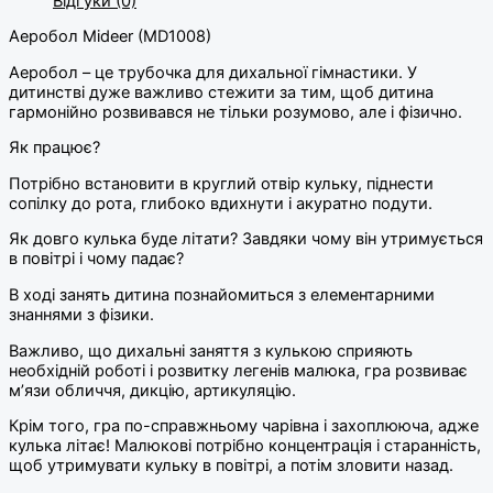
Відгуки (0)
Аеробол Mideer (MD1008)
Аеробол – це трубочка для дихальної гімнастики. У
дитинстві дуже важливо стежити за тим, щоб дитина
гармонійно розвивався не тільки розумово, але і фізично.
Як працює?
Потрібно встановити в круглий отвір кульку, піднести
сопілку до рота, глибоко вдихнути і акуратно подути.
Як довго кулька буде літати? Завдяки чому він утримується
в повітрі і чому падає?
В ході занять дитина познайомиться з елементарними
знаннями з фізики.
Важливо, що дихальні заняття з кулькою сприяють
необхідній роботі і розвитку легенів малюка, гра розвиває
м’язи обличчя, дикцію, артикуляцію.
Крім того, гра по-справжньому чарівна і захоплююча, адже
кулька літає! Малюкові потрібно концентрація і старанність,
щоб утримувати кульку в повітрі, а потім зловити назад.