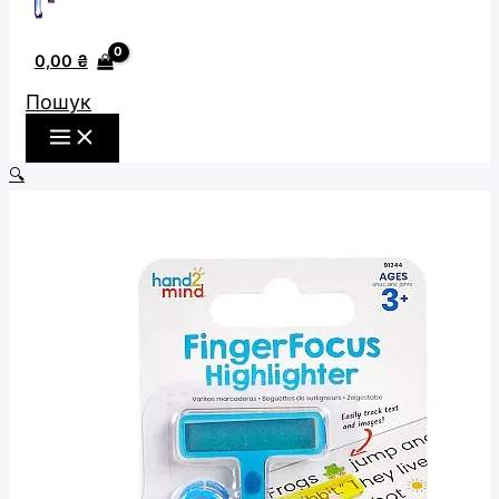
0,00
₴
Пошук
🔍