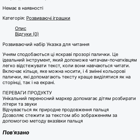
Немає в наявності
Категорія:
Розвиваючі іграшки
Опис
Відгуки (0)
Розвиваючий набір Указка для читання
Учням сподобаються ці яскраві прозорі палички. Це
ідеальний інструмент, який допоможе читачам-початківцям
легко відстежувати текст, коли вони навчаються читати.
Включає кільце, яке можна носити, і 4 змінні кольорові
палички, які допомагають тексту краще виділятися як на
сторінці, так і на екрані.
ПЕРЕВАГИ ПРОДУКТУ
Унікальний переносний маркер допомагає дітям розбирати
літери та звуки
Відчувається як природне продовження пальця
Дозволяє стежити за текстом або зображенням за
допомогою методу вказівки пальця
Пов’язано