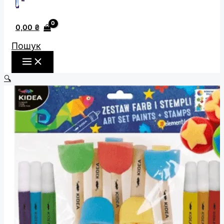
0,00
₴
Пошук
🔍