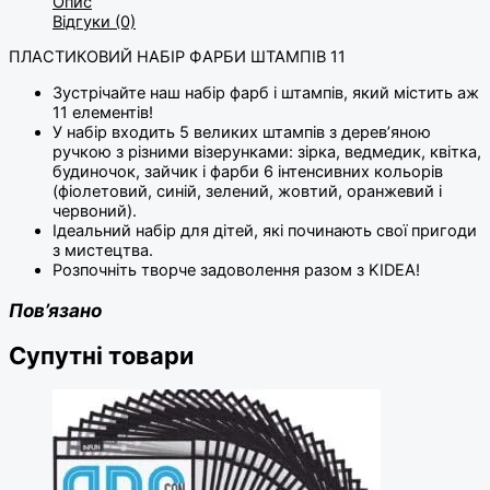
Опис
Відгуки (0)
ПЛАСТИКОВИЙ НАБІР ФАРБИ ШТАМПІВ 11
Зустрічайте наш набір фарб і штампів, який містить аж
11 елементів!
У набір входить 5 великих штампів з дерев’яною
ручкою з різними візерунками: зірка, ведмедик, квітка,
будиночок, зайчик і фарби 6 інтенсивних кольорів
(фіолетовий, синій, зелений, жовтий, оранжевий і
червоний).
Ідеальний набір для дітей, які починають свої пригоди
з мистецтва.
Розпочніть творче задоволення разом з KIDEA!
Пов’язано
Супутні товари