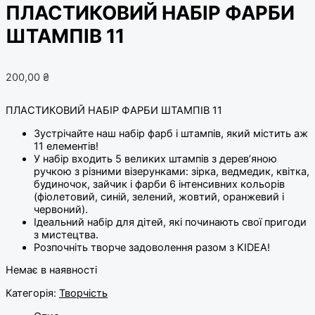
ПЛАСТИКОВИЙ НАБІР ФАРБИ
ШТАМПІВ 11
200,00
₴
ПЛАСТИКОВИЙ НАБІР ФАРБИ ШТАМПІВ 11
Зустрічайте наш набір фарб і штампів, який містить аж
11 елементів!
У набір входить 5 великих штампів з дерев’яною
ручкою з різними візерунками: зірка, ведмедик, квітка,
будиночок, зайчик і фарби 6 інтенсивних кольорів
(фіолетовий, синій, зелений, жовтий, оранжевий і
червоний).
Ідеальний набір для дітей, які починають свої пригоди
з мистецтва.
Розпочніть творче задоволення разом з KIDEA!
Немає в наявності
Категорія:
Творчість