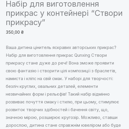
Набір для виготовлення
прикрас у контейнері “Створи
прикрасу”
350,00
₴
Ваша дитина цінитель яскравих авторських прикрас?
Набір для виготовлення прикрас Qunxing Створи
прикрасу стане дуже до речі! Вона зможе проявити
свою фантазію і створити цілі композиції з браслетів,
намиста і кліпс на свій смак. У наборі для творчості:
безліч круглих, овальних деталей, елементи
незвичайних форм і рельєфів! Такий набір відмінно
розвиває почуття смаку і стилю, при цьому, стимулює
розвиток творчих здібностей і бачення світу, що,
значною мірою, розширює кругозір. Можливо, ставши
дорослою, дитина стане справжнім ювеліром або буде