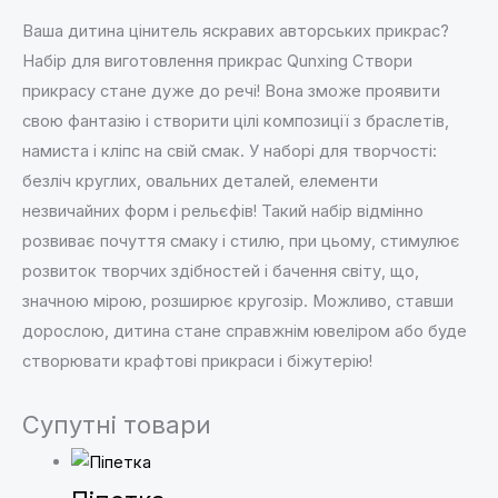
Ваша дитина цінитель яскравих авторських прикрас?
Набір для виготовлення прикрас Qunxing Створи
прикрасу стане дуже до речі! Вона зможе проявити
свою фантазію і створити цілі композиції з браслетів,
намиста і кліпс на свій смак. У наборі для творчості:
безліч круглих, овальних деталей, елементи
незвичайних форм і рельєфів! Такий набір відмінно
розвиває почуття смаку і стилю, при цьому, стимулює
розвиток творчих здібностей і бачення світу, що,
значною мірою, розширює кругозір. Можливо, ставши
дорослою, дитина стане справжнім ювеліром або буде
створювати крафтові прикраси і біжутерію!
Супутні товари