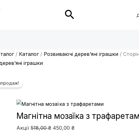
Сортовано
Пошук
Ї
за
останнім
талог
/
Каталог
/
Розвиваючі дерев’яні іграшки
/ Сторі
дерев’яні іграшки
Оригінальна
Поточна
32 із 94
зпродаж!
ціна:
ціна:
518,00 ₴.
450,00 ₴.
Магнітна мозаїка з трафарета
Акції
518,00
₴
450,00
₴