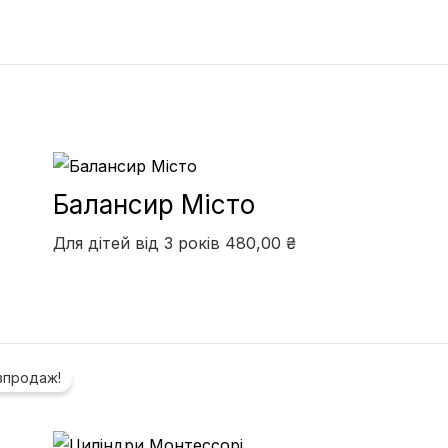
Балансир Місто
Для дітей від 3 років
480,00
₴
Оригінальна
Поточна
зпродаж!
ціна:
ціна:
610,00 ₴.
530,00 ₴.