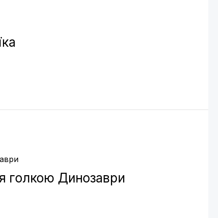
їка
ня голкою Динозаври