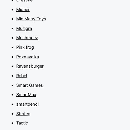
Mideer
MiniMany Toys
Multigra
Mushmeez
Pink frog
Poznavalka
Ravensburger
Rebel
Smart Games
SmartMax
smartpencil
Strateg
Tactic