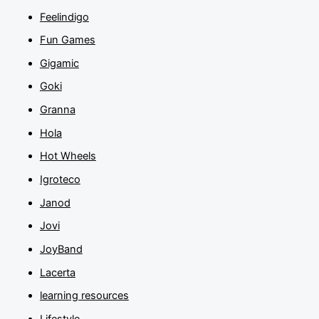
Feelindigo
Fun Games
Gigamic
Goki
Granna
Hola
Hot Wheels
Igroteco
Janod
Jovi
JoyBand
Lacerta
learning resources
Lifestyle