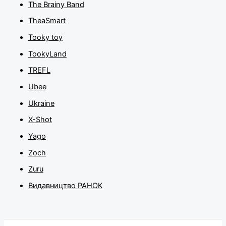
The Brainy Band
TheaSmart
Tooky toy
TookyLand
TREFL
Ubee
Ukraine
X-Shot
Yago
Zoch
Zuru
Видавництво РАНОК