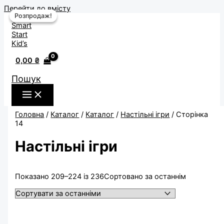
Перейти до вмісту
Розпродаж!
Розпродаж!
0,00
₴
Пошук
Головна
/
Каталог
/
Каталог
/
Настільні ігри
/ Сторінка
14
Настільні ігри
Показано 209–224 із 236
Сортовано за останнім